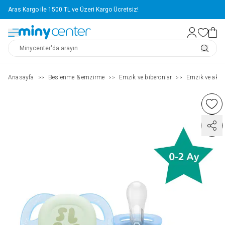
Aras Kargo ile 1500 TL ve Üzeri Kargo Ücretsiz!
Anasayfa
Beslenme & emzirme
Emzik ve biberonlar
Emzik ve akse
>>
>>
>>