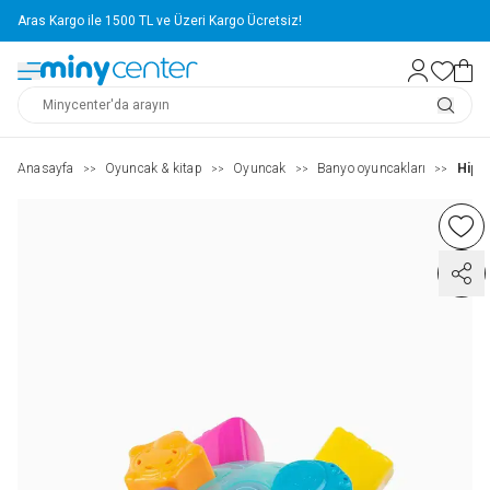
Aras Kargo ile 1500 TL ve Üzeri Kargo Ücretsiz!
Anasayfa
Oyuncak & kitap
Oyuncak
Banyo oyuncakları
Hipp
>>
>>
>>
>>