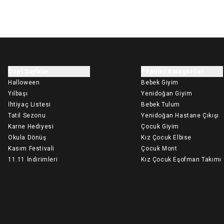
Özel Sayfalar
Popüler Kategoriler
Halloween
Bebek Giyim
Yılbaşı
Yenidoğan Giyim
İhtiyaç Listesi
Bebek Tulum
Tatil Sezonu
Yenidoğan Hastane Çıkışı
Karne Hediyesi
Çocuk Giyim
Okula Dönüş
Kız Çocuk Elbise
Kasım Festivali
Çocuk Mont
11.11 İndirimleri
Kız Çocuk Eşofman Takımı