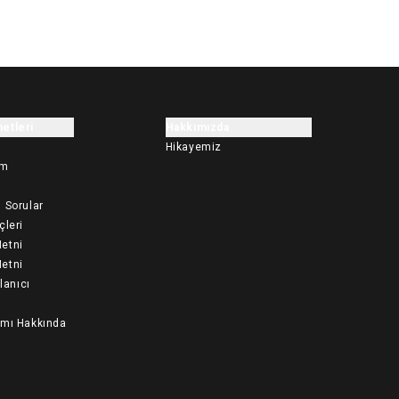
etleri
Hakkımızda
Hikayemiz
im
 Sorular
çleri
etni
etni
llanıcı
ımı Hakkında