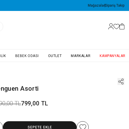
Mağazalar
Sipariş Takip
LIK
BEBEK ODASI
OUTLET
MARKALAR
KAMPANYALAR
enguen Asorti
90,00 TL
799,00 TL
SEPETE EKLE