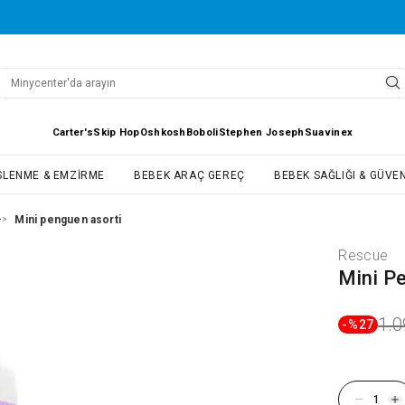
Carter's
Skip Hop
Oshkosh
Boboli
Stephen Joseph
Suavinex
SLENME & EMZIRME
BEBEK ARAÇ GEREÇ
BEBEK SAĞLIĞI & GÜVEN
Mini penguen asorti
>>
Rescue
Mini P
1.0
-%
27