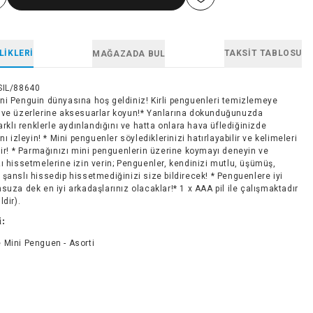
LIKLERI
TAKSIT TABLOSU
MAĞAZADA BUL
SIL/88640
ni Penguin dünyasına hoş geldiniz! Kirli penguenleri temizlemeye
 ve üzerlerine aksesuarlar koyun!* Yanlarına dokunduğunuzda
farklı renklerle aydınlandığını ve hatta onlara hava üflediğinizde
ını izleyin! * Mini penguenler söylediklerinizi hatırlayabilir ve kelimeleri
lir! * Parmağınızı mini penguenlerin üzerine koymayı deneyin ve
ı hissetmelerine izin verin; Penguenler, kendinizi mutlu, üşümüş,
şanslı hissedip hissetmediğinizi size bildirecek! * Penguenlere iyi
suza dek en iyi arkadaşlarınız olacaklar!* 1 x AAA pil ile çalışmaktadır
ldir).
i:
 Mini Penguen - Asorti