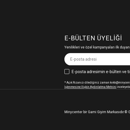
E-BÜLTEN ÜYELIĞI
Yenilikleri ve özel kampanyaları ilk duyan
E-posta adresimin e-bülten ve ti
* Açık Rızanızı dilediğiniz zaman kvkk@minycenter
İşlenmesine İlişkin Aydınlatma Metnini
inceleyebi
Minycenter bir Gami Giyim Markasıdır.
© G