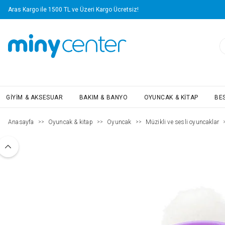
Aras Kargo ile 1500 TL ve Üzeri Kargo Ücretsiz!
GIYIM & AKSESUAR
BAKIM & BANYO
OYUNCAK & KITAP
BE
Anasayfa
Oyuncak & kitap
Oyuncak
Müzikli ve sesli oyuncaklar
>>
>>
>>