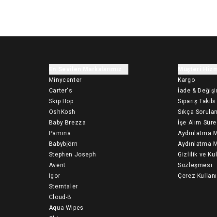
En Sevilen Markalarımız
Müşteri Hizm
Minycenter
Kargo
Carter's
İade & Değiş
Skip Hop
Sipariş Takibi
OshKosh
Sıkça Sorulan
Baby Brezza
İşe Alım Süre
Pamina
Aydınlatma M
Babybjörn
Aydınlatma M
Stephen Joseph
Gizlilik ve Ku
Avent
Sözleşmesi
Igor
Çerez Kullan
Sterntaler
Cloud-B
Aqua Wipes