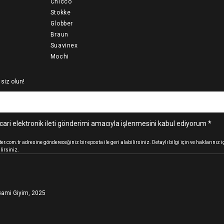
Chicco
Stokke
Globber
Braun
Suavinex
Mochi
 siz olun!
cari elektronik ileti gönderimi amacıyla işlenmesini kabul ediyorum *
.com.tr adresine göndereceğiniz bir eposta ile geri alabilirsiniz. Detaylı bilgi için ve haklarınız
lirsiniz.
ami Giyim, 2025