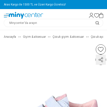
Aras Kargo ile 1500 TL ve Üzeri Kargo Ücretsiz!
Anasayfa
Giyim & aksesuar
Çocuk giyim & aksesuar
Çocuk ayakk
>>
>>
>>