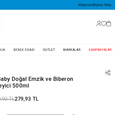
Mağazalar
Sipariş Takip
LIK
BEBEK ODASI
OUTLET
MARKALAR
KAMPANYALAR
aby Doğal Emzik ve Biberon
eyici 500ml
,90 TL
279,93 TL