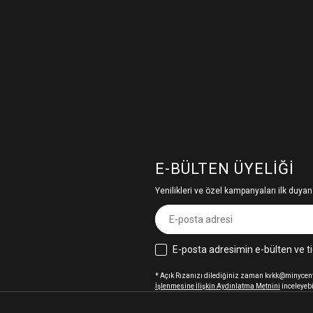
E-BÜLTEN ÜYELIĞI
Yenilikleri ve özel kampanyaları ilk duyan
E-posta adresimin e-bülten ve ti
* Açık Rızanızı dilediğiniz zaman kvkk@minycenter
İşlenmesine İlişkin Aydınlatma Metnini
inceleyebi