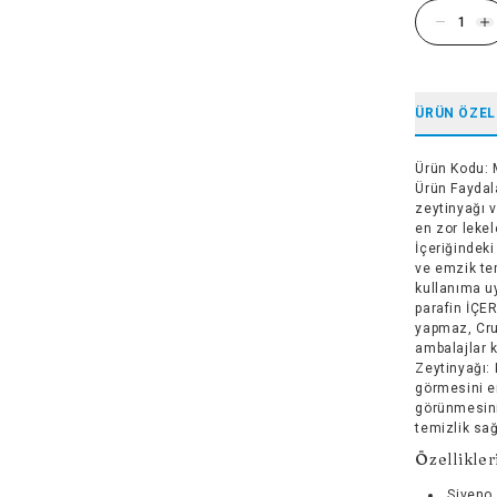
ÜRÜN ÖZEL
Ürün Kodu
:
Ürün Faydala
zeytinyağı v
en zor lekel
İçeriğindeki
ve emzik te
kullanıma u
parafin İÇER
yapmaz, Crue
ambalajlar k
Zeytinyağı: 
görmesini en
görünmesini
temizlik sağ
Özellikler
Siveno