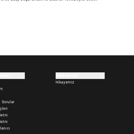
etleri
Hakkımızda
Hikayemiz
im
 Sorular
çleri
etni
etni
llanıcı