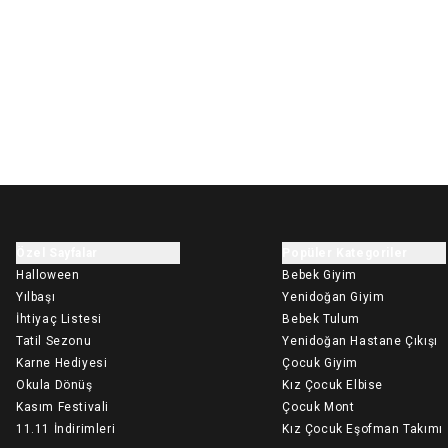
Özel Sayfalar
Popüler Kategoriler
Halloween
Bebek Giyim
Yılbaşı
Yenidoğan Giyim
İhtiyaç Listesi
Bebek Tulum
Tatil Sezonu
Yenidoğan Hastane Çıkışı
Karne Hediyesi
Çocuk Giyim
Okula Dönüş
Kız Çocuk Elbise
Kasım Festivali
Çocuk Mont
11.11 İndirimleri
Kız Çocuk Eşofman Takımı