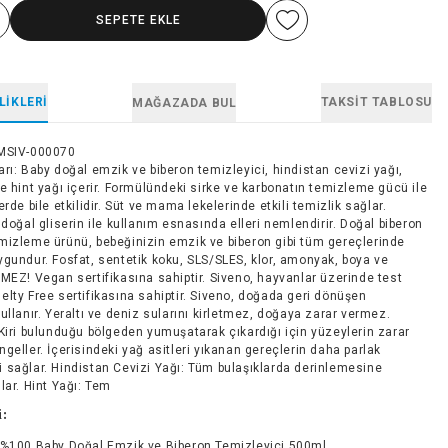
SEPETE EKLE
LIKLERI
TAKSIT TABLOSU
MAĞAZADA BUL
MSIV-000070
rı: Baby doğal emzik ve biberon temizleyici, hindistan cevizi yağı,
e hint yağı içerir. Formülündeki sirke ve karbonatın temizleme gücü ile
erde bile etkilidir. Süt ve mama lekelerinde etkili temizlik sağlar.
 doğal gliserin ile kullanım esnasında elleri nemlendirir. Doğal biberon
mizleme ürünü, bebeğinizin emzik ve biberon gibi tüm gereçlerinde
ygundur. Fosfat, sentetik koku, SLS/SLES, klor, amonyak, boya ve
MEZ! Vegan sertifikasına sahiptir. Siveno, hayvanlar üzerinde test
lty Free sertifikasına sahiptir. Siveno, doğada geri dönüşen
ullanır. Yeraltı ve deniz sularını kirletmez, doğaya zarar vermez.
Kiri bulunduğu bölgeden yumuşatarak çıkardığı için yüzeylerin zarar
geller. İçerisindeki yağ asitleri yıkanan gereçlerin daha parlak
 sağlar. Hindistan Cevizi Yağı: Tüm bulaşıklarda derinlemesine
lar. Hint Yağı: Tem
i:
 %100 Baby Doğal Emzik ve Biberon Temizleyici 500ml