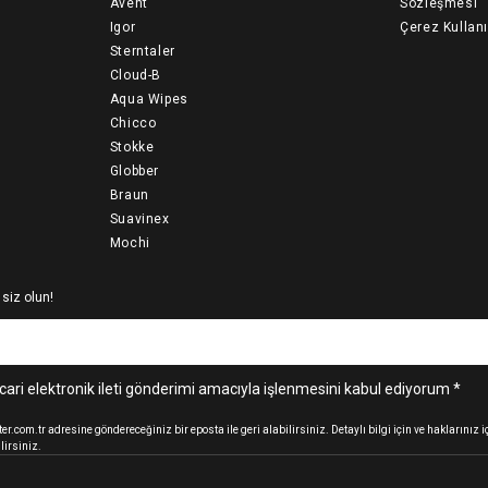
Avent
Sözleşmesi
Igor
Çerez Kullan
Sterntaler
Cloud-B
Aqua Wipes
Chicco
Stokke
Globber
Braun
Suavinex
Mochi
 siz olun!
cari elektronik ileti gönderimi amacıyla işlenmesini kabul ediyorum *
.com.tr adresine göndereceğiniz bir eposta ile geri alabilirsiniz. Detaylı bilgi için ve haklarınız
lirsiniz.