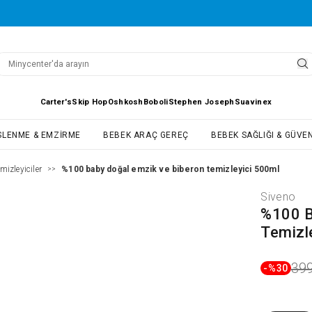
Carter's
Skip Hop
Oshkosh
Boboli
Stephen Joseph
Suavinex
SLENME & EMZIRME
BEBEK ARAÇ GEREÇ
BEBEK SAĞLIĞI & GÜVEN
mizleyiciler
%100 baby doğal emzik ve biberon temizleyici 500ml
>>
Siveno
%100 B
Temizl
399
-%
30