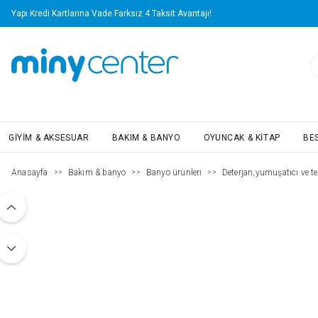
Yapı Kredi Kartlarına Vade Farksız 4 Taksit Avantajı!
GIYIM & AKSESUAR
BAKIM & BANYO
OYUNCAK & KITAP
BE
Anasayfa
Bakım & banyo
Banyo ürünleri
Deterjan,yumuşatıcı ve te
>>
>>
>>