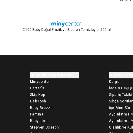
%100 Baby Doğal Emzik ve Biberon Temizleyici 500ml
En Sevilen Markalarımız
Müşteri Hizm
Minycenter
Kargo
Carter's
İade & Değiş
Skip Hop
Sipariş Takibi
OshKosh
Sıkça Sorulan
Baby Brezza
İşe Alım Süre
Pamina
Aydınlatma M
Babybjörn
Aydınlatma M
Stephen Joseph
Gizlilik ve Ku