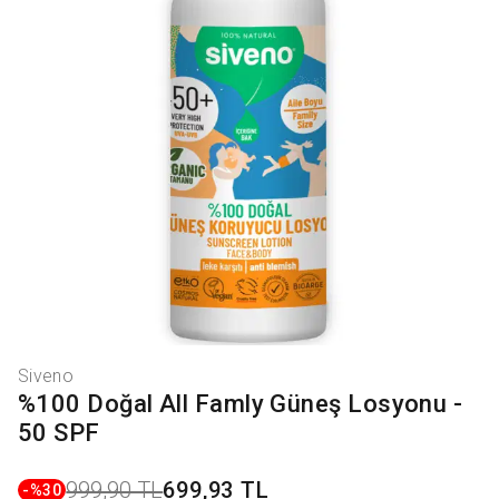
Siveno
%100 Doğal All Famly Güneş Losyonu -
50 SPF
999,90 TL
699,93 TL
-%
30