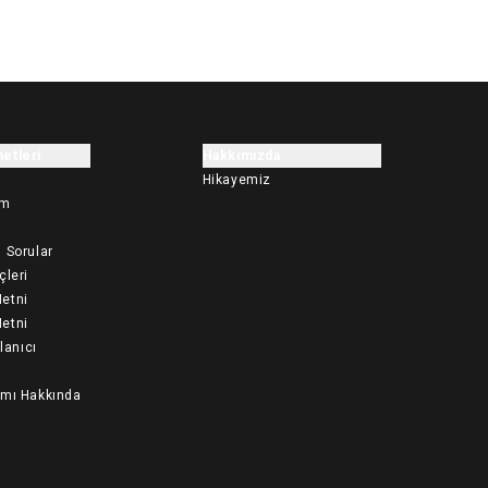
etleri
Hakkımızda
Hikayemiz
im
 Sorular
çleri
etni
etni
llanıcı
ımı Hakkında