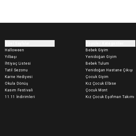
Özel Sayfalar
Popüler Kategoriler
Halloween
Bebek Giyim
Yılbaşı
Yenidoğan Giyim
İhtiyaç Listesi
Bebek Tulum
Tatil Sezonu
Yenidoğan Hastane Çıkışı
Karne Hediyesi
Çocuk Giyim
Okula Dönüş
Kız Çocuk Elbise
Kasım Festivali
Çocuk Mont
11.11 İndirimleri
Kız Çocuk Eşofman Takımı