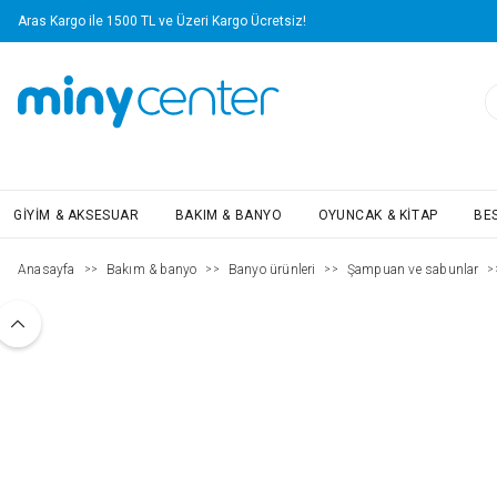
Aras Kargo ile 1500 TL ve Üzeri Kargo Ücretsiz!
GIYIM & AKSESUAR
BAKIM & BANYO
OYUNCAK & KITAP
BE
Anasayfa
Bakım & banyo
Banyo ürünleri
Şampuan ve sabunlar
>>
>>
>>
>