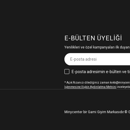
E-BÜLTEN ÜYELIĞI
Yenilikleri ve özel kampanyaları ilk duyan
E-posta adresimin e-bülten ve ti
* Açık Rızanızı dilediğiniz zaman kvkk@minycenter
İşlenmesine İlişkin Aydınlatma Metnini
inceleyebi
Minycenter bir Gami Giyim Markasıdır.
© G