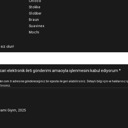
Chicco
Stokke
Globber
Braun
Suavinex
Mochi
 siz olun!
cari elektronik ileti gönderimi amacıyla işlenmesini kabul ediyorum *
.com.tr adresine göndereceğiniz bir eposta ile geri alabilirsiniz. Detaylı bilgi için ve haklarınız
lirsiniz.
ami Giyim, 2025