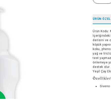
ÜRÜN ÖZEL
Ürün Kodu
:
İçeriğindek
derisini ve 
köpük yapısı
koku, phenox
yağ ve tricl
test yapmaz,
önlemeye ya
destek olur.
Yeşil Çay Ek
Özellikler
Siveno