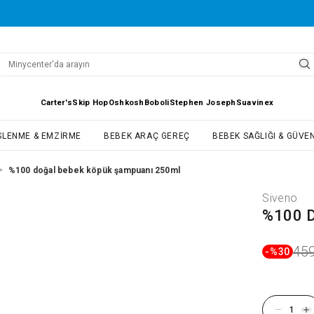
Carter's
Skip Hop
Oshkosh
Boboli
Stephen Joseph
Suavinex
SLENME & EMZIRME
BEBEK ARAÇ GEREÇ
BEBEK SAĞLIĞI & GÜVEN
%100 doğal bebek köpük şampuanı 250ml
>
Siveno
%100 D
459
-%
30