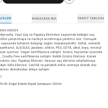
LIKLERI
TAKSIT TABLOSU
MAĞAZADA BUL
MSIV-000029
i Aynısefa, Yeşil Çay ve Papatya Ekstreleri sayesinde bebeğin saç
cildini yatıştırmaya ve nazikçe arındırmaya yardımcı olur. Yumuşak
 sayesinde kullanım kolaylığı sağlar. Hipoalerjeniktir. Sülfat, sentetik
yethanol, SLS/SLES, paraben, silikon, PEG, EDTA, alkol, boya, mineral
osan içermez. Vegan sertifikasına sahiptir. Siveno, hayvanlar üzerinde
 Cruelty Free sertifikasına sahiptir. Keklik Üzümü Ekstresi: Konak
rdımcı olur. Papatya Ekstresi: Hassas saç derisine rahatlatmaya
 Aynı Sefa Ekstresi: Canlılık ve parlaklık etkisi vermeye destek olur.
stresi: Antioksidan etkiye sahiptir.
i:
 %100 Doğal Bebek Köpük Şampuanı 250ml