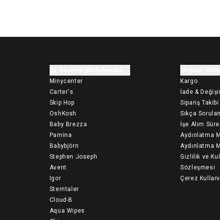
En Sevilen Markalarımız
Müşteri Hizm
Minycenter
Kargo
Carter's
İade & Değiş
Skip Hop
Sipariş Takibi
OshKosh
Sıkça Sorulan
Baby Brezza
İşe Alım Süre
Pamina
Aydınlatma M
Babybjörn
Aydınlatma M
Stephen Joseph
Gizlilik ve Ku
Avent
Sözleşmesi
Igor
Çerez Kullan
Sterntaler
Cloud-B
Aqua Wipes