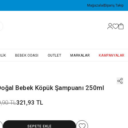
Mağazalar
Sipariş Takip
LIK
BEBEK ODASI
OUTLET
MARKALAR
KAMPANYALAR
oğal Bebek Köpük Şampuanı 250ml
,90 TL
321,93 TL
SEPETE EKLE