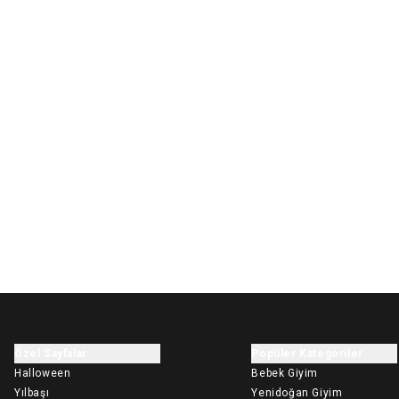
Özel Sayfalar
Popüler Kategoriler
Halloween
Bebek Giyim
Yılbaşı
Yenidoğan Giyim