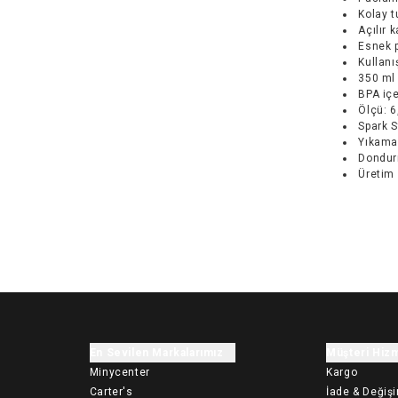
Kolay tu
Açılır 
Esnek p
Kullanış
350 ml 
BPA iç
Ölçü: 6
Spark 
Yıkamad
Dondur
Üretim 
En Sevilen Markalarımız
Müşteri Hizm
Minycenter
Kargo
Carter's
İade & Değiş