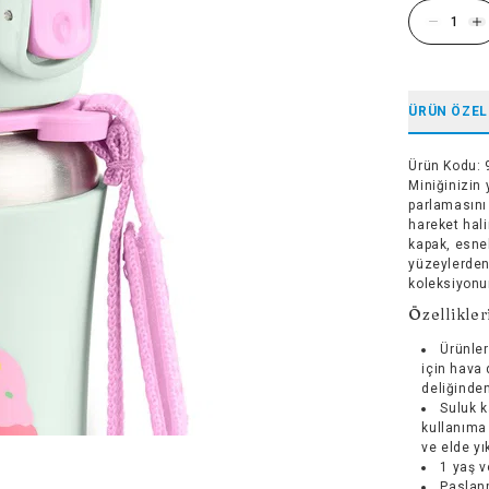
ÜRÜN ÖZEL
Ürün Kodu
:
Miniğinizin 
parlamasını
hareket hali
kapak, esnek
yüzeylerden 
koleksiyon
Özellikler
Ürünler
için hava 
deliğinde
Suluk k
kullanıma
ve elde y
1 yaş v
Paslanm