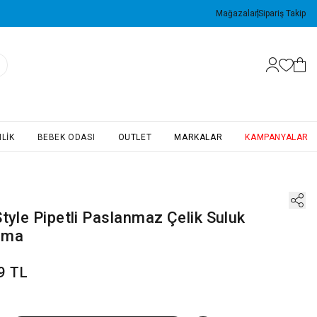
Mağazalar
Sipariş Takip
LIK
BEBEK ODASI
OUTLET
MARKALAR
KAMPANYALAR
tyle Pipetli Paslanmaz Çelik Suluk
rma
9 TL