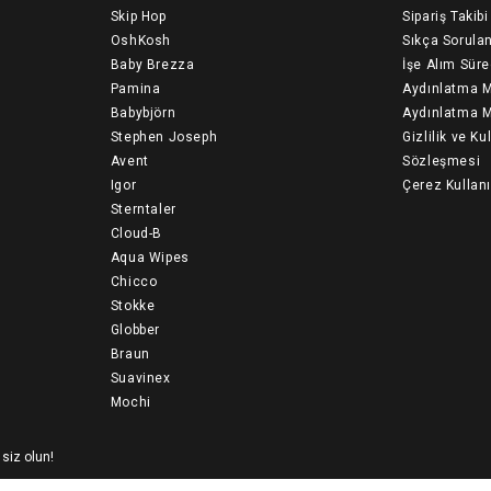
Skip Hop
Sipariş Takibi
OshKosh
Sıkça Sorulan
Baby Brezza
İşe Alım Süre
Pamina
Aydınlatma M
Babybjörn
Aydınlatma M
Stephen Joseph
Gizlilik ve Ku
Avent
Sözleşmesi
Igor
Çerez Kullan
Sterntaler
Cloud-B
Aqua Wipes
Chicco
Stokke
Globber
Braun
Suavinex
Mochi
 siz olun!