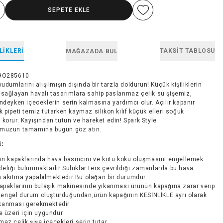
SEPETE EKLE
LIKLERI
TAKSIT TABLOSU
MAĞAZADA BUL
9O285610
yudumlarını alışılmışın dışında bir tarzla doldurun! Küçük kişiliklerin
 sağlayan havalı tasarımlara sahip paslanmaz çelik su şişemiz,
ndeyken içeceklerin serin kalmasına yardımcı olur. Açılır kapanır
 pipeti temiz tutarken kaymaz silikon kılıf küçük elleri soğuk
korur. Kayışından tutun ve hareket edin! Spark Style
umuzun tamamına bugün göz atın.
i:
in kapaklarında hava basıncını ve kötü koku oluşmasını engellemek
deliği bulunmaktadır Suluklar ters çevrildiği zamanlarda bu hava
n akıtma yapabilmektedir Bu olağan bir durumdur
apaklarının bulaşık makinesinde yıkanması ürünün kapağına zarar verip
 engel durum oluşturduğundan,ürün kapağının KESİNLİKLE ayrı olarak
ıkanması gerekmektedir
e üzeri için uygundur
az çelik şişe içecekleri serin tutar