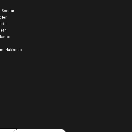
 Sorular
çleri
etni
etni
llanıcı
ımı Hakkında