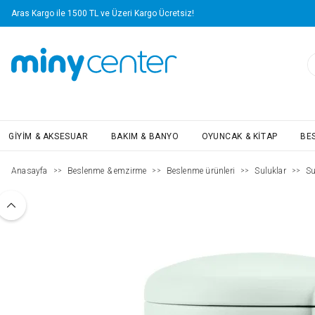
Aras Kargo ile 1500 TL ve Üzeri Kargo Ücretsiz!
GIYIM & AKSESUAR
BAKIM & BANYO
OYUNCAK & KITAP
BE
Anasayfa
Beslenme & emzirme
Beslenme ürünleri
Suluklar
Su
>>
>>
>>
>>