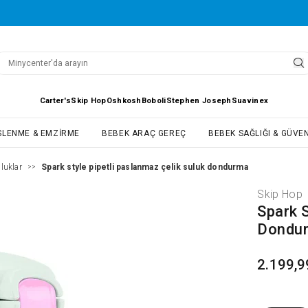
Carter's
Skip Hop
Oshkosh
Boboli
Stephen Joseph
Suavinex
SLENME & EMZIRME
BEBEK ARAÇ GEREÇ
BEBEK SAĞLIĞI & GÜVEN
luklar
Spark style pipetli paslanmaz çelik suluk dondurma
>>
Skip Hop
Spark S
Dondu
2.199,9