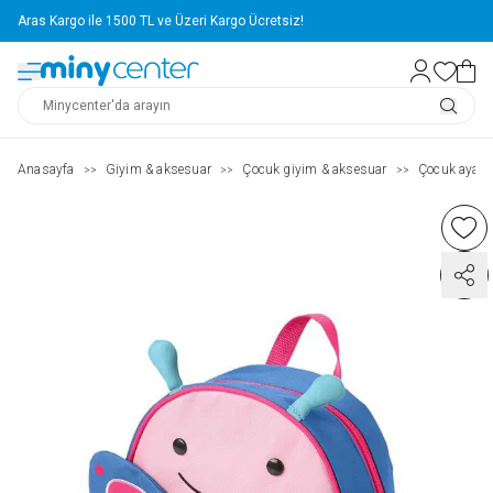
Aras Kargo ile 1500 TL ve Üzeri Kargo Ücretsiz!
Anasayfa
Giyim & aksesuar
Çocuk giyim & aksesuar
Çocuk ayakk
>>
>>
>>