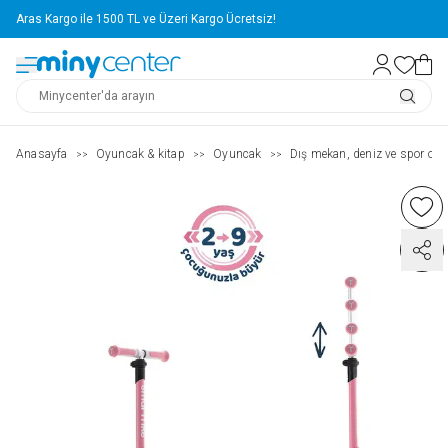
Aras Kargo ile 1500 TL ve Üzeri Kargo Ücretsiz!
Anasayfa
Oyuncak & kitap
Oyuncak
Dış mekan, deniz ve spor oyu
>>
>>
>>