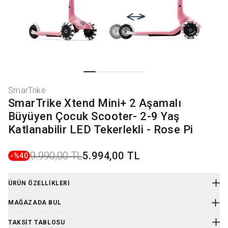
SmarTrike
SmarTrike Xtend Mini+ 2 Aşamalı
Büyüyen Çocuk Scooter- 2-9 Yaş
Katlanabilir LED Tekerlekli - Rose Pi
9.990,00 TL
5.994,00 TL
-%
40
ÜRÜN ÖZELLIKLERI
Ürün Kodu
:
STR4895211405302
MAĞAZADA BUL
TAKSIT TABLOSU