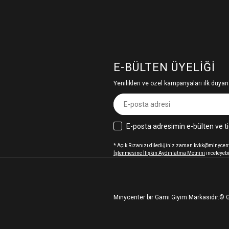
E-BÜLTEN ÜYELIĞI
Yenilikleri ve özel kampanyaları ilk duyan
E-posta adresimin e-bülten ve ti
* Açık Rızanızı dilediğiniz zaman kvkk@minycenter
İşlenmesine İlişkin Aydınlatma Metnini
inceleyebi
Minycenter bir Gami Giyim Markasıdır.
© G