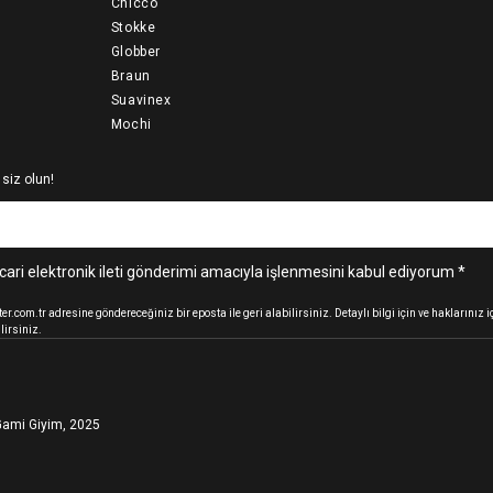
Chicco
Stokke
Globber
Braun
Suavinex
Mochi
 siz olun!
cari elektronik ileti gönderimi amacıyla işlenmesini kabul ediyorum *
.com.tr adresine göndereceğiniz bir eposta ile geri alabilirsiniz. Detaylı bilgi için ve haklarınız
lirsiniz.
ami Giyim, 2025