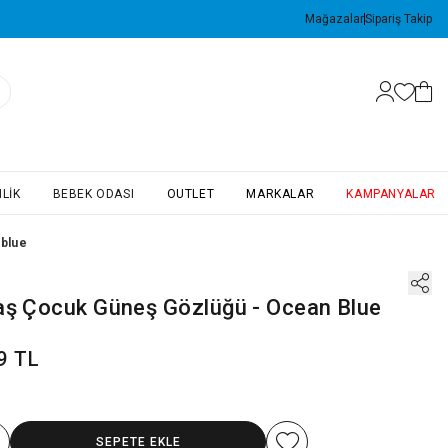
Mağazalar
Sipariş Takip
LIK
BEBEK ODASI
OUTLET
MARKALAR
KAMPANYALAR
 blue
aş Çocuk Güneş Gözlüğü - Ocean Blue
9 TL
SEPETE EKLE