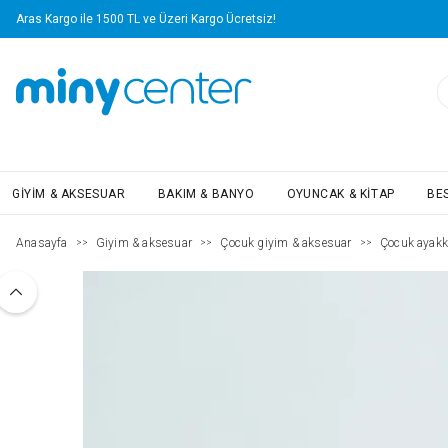
Aras Kargo ile 1500 TL ve Üzeri Kargo Ücretsiz!
GIYIM & AKSESUAR
BAKIM & BANYO
OYUNCAK & KITAP
BE
Anasayfa
Giyim & aksesuar
Çocuk giyim & aksesuar
Çocuk ayakk
>>
>>
>>