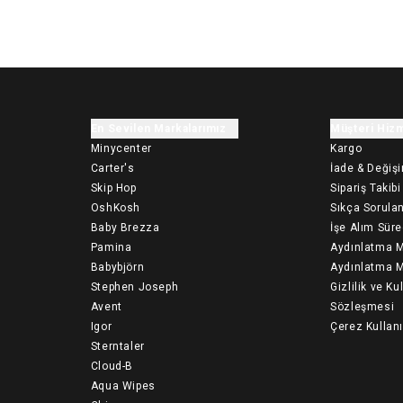
En Sevilen Markalarımız
Müşteri Hizm
Minycenter
Kargo
Carter's
İade & Değiş
Skip Hop
Sipariş Takibi
OshKosh
Sıkça Sorulan
Baby Brezza
İşe Alım Süre
Pamina
Aydınlatma M
Babybjörn
Aydınlatma M
Stephen Joseph
Gizlilik ve Ku
Avent
Sözleşmesi
Igor
Çerez Kullan
Sterntaler
Cloud-B
Aqua Wipes