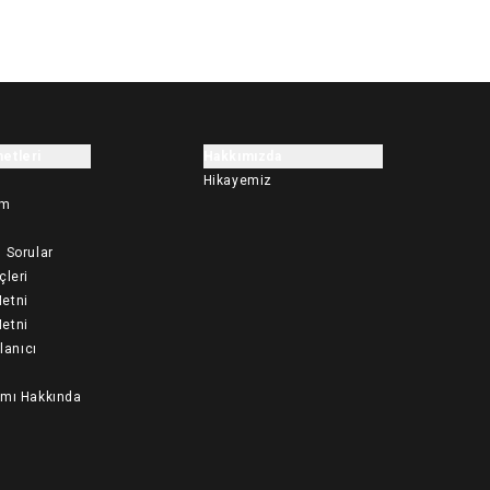
etleri
Hakkımızda
Hikayemiz
im
 Sorular
çleri
etni
etni
llanıcı
ımı Hakkında