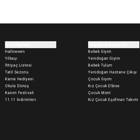
Özel Sayfalar
Popüler Kategoriler
Halloween
Bebek Giyim
Yılbaşı
Yenidoğan Giyim
İhtiyaç Listesi
Bebek Tulum
Tatil Sezonu
Yenidoğan Hastane Çıkışı
Karne Hediyesi
Çocuk Giyim
Okula Dönüş
Kız Çocuk Elbise
Kasım Festivali
Çocuk Mont
11.11 İndirimleri
Kız Çocuk Eşofman Takımı