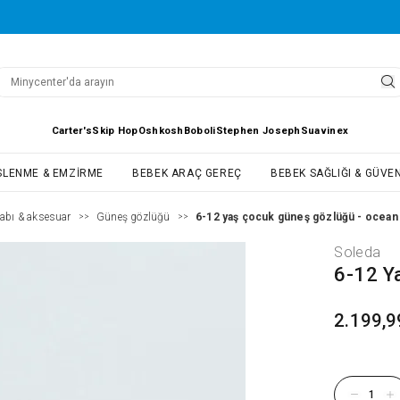
Carter's
Skip Hop
Oshkosh
Boboli
Stephen Joseph
Suavinex
SLENME & EMZIRME
BEBEK ARAÇ GEREÇ
BEBEK SAĞLIĞI & GÜVEN
abı & aksesuar
Güneş gözlüğü
6-12 yaş çocuk güneş gözlüğü - ocean
>>
>>
Soleda
6-12 Y
2.199,9