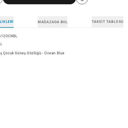
LIKLERI
TAKSIT TABLOSU
MAĞAZADA BUL
612OCNBL
i:
aş Çocuk Güneş Gözlüğü - Ocean Blue