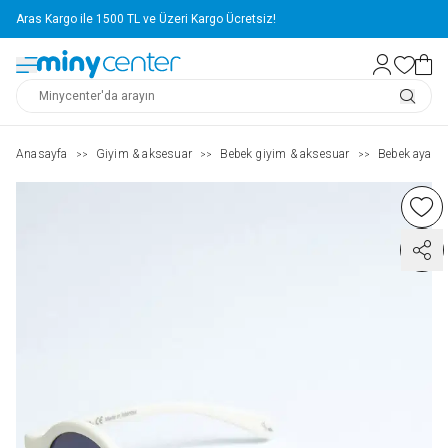
Aras Kargo ile 1500 TL ve Üzeri Kargo Ücretsiz!
Anasayfa
Giyim & aksesuar
Bebek giyim & aksesuar
Bebek ayakka
>>
>>
>>