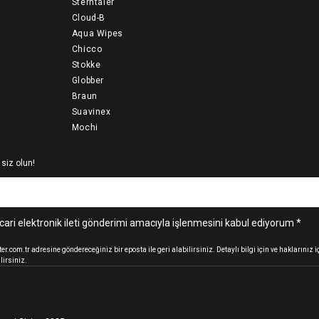
Sterntaler
Cloud-B
Aqua Wipes
Chicco
Stokke
Globber
Braun
Suavinex
Mochi
 siz olun!
cari elektronik ileti gönderimi amacıyla işlenmesini kabul ediyorum *
.com.tr adresine göndereceğiniz bir eposta ile geri alabilirsiniz. Detaylı bilgi için ve haklarınız
lirsiniz.