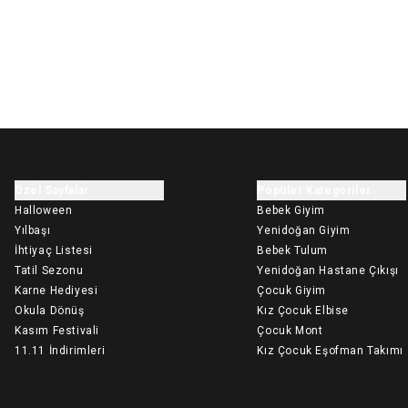
Özel Sayfalar
Popüler Kategoriler
Halloween
Bebek Giyim
Yılbaşı
Yenidoğan Giyim
İhtiyaç Listesi
Bebek Tulum
Tatil Sezonu
Yenidoğan Hastane Çıkışı
Karne Hediyesi
Çocuk Giyim
Okula Dönüş
Kız Çocuk Elbise
Kasım Festivali
Çocuk Mont
11.11 İndirimleri
Kız Çocuk Eşofman Takımı