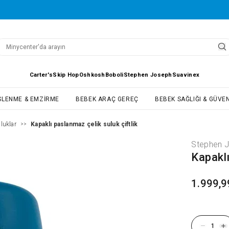
Carter's
Skip Hop
Oshkosh
Boboli
Stephen Joseph
Suavinex
SLENME & EMZIRME
BEBEK ARAÇ GEREÇ
BEBEK SAĞLIĞI & GÜVEN
luklar
Kapaklı paslanmaz çelik suluk çiftlik
>>
Stephen 
Kapaklı
1.999,9