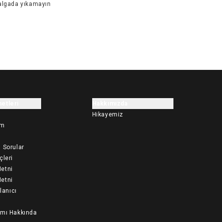
algada yıkamayın
etleri
Hakkımızda
Hikayemiz
im
 Sorular
çleri
etni
etni
llanıcı
ımı Hakkında