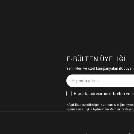
E-BÜLTEN ÜYELIĞI
Yenilikleri ve özel kampanyaları ilk duyan
E-posta adresimin e-bülten ve ti
* Açık Rızanızı dilediğiniz zaman kvkk@minycenter
İşlenmesine İlişkin Aydınlatma Metnini
inceleyebi