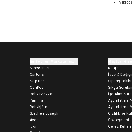
Mikrod
En Sevilen Markalarımız
Müşteri Hizm
Minycenter
Kargo
Carter's
İade & Değiş
Skip Hop
Sipariş Takibi
OshKosh
Sıkça Sorulan
Baby Brezza
İşe Alım Süre
Pamina
Aydınlatma M
Babybjörn
Aydınlatma M
Stephen Joseph
Gizlilik ve Ku
Avent
Sözleşmesi
Igor
Çerez Kullan