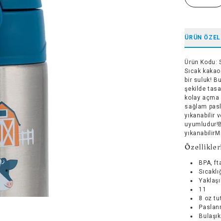
ÜRÜN ÖZEL
Ürün Kodu
:
Sıcak kakao 
bir suluk! B
şekilde tasa
kolay açma 
sağlam pasla
yıkanabilir 
uyumludur!B
yıkanabilir
Özellikler
BPA, ft
Sıcaklı
Yaklaşı
11
8 oz tu
Paslanm
Bulaşık