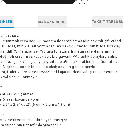
LIKLERI
TAKSIT TABLOSU
MAĞAZADA BUL
SJ121268A
ile ısıtmak veya soğuk limonata ile ferahlamak için sevimli çift cidarlı
u suluklar, minik elleri yormadan, en sevdiği içeceği rahatlıkla tutacağı
rlandıBPA, ftalatlar ve PVC gibi tüm zararlı metaryallerden arınmış,
düğmeli sızdırmaz kapak ve ultra güvenli PP plastik detaylara sahip
nmaz çelik yapı gibi iyi şeylerle doluBulaşık makinesinin üst rafında
ve Stephen Joseph'in okul koleksiyonunun geri kalanıyla
PA, ftalat ve PVC içermez350 ml kapasitededirBulaşık makinesinde
Mikrodalga kullanmayın
i:
alat ve PVC içermez
ğı 6 saat boyunca korur
k 2,5” x 2,5” x 7,2” (6 cm x 6 cm x 18 cm)
tar
az çelik ve PP plastikten yapılmış şişe
 makinesinin üst rafında yıkanabilir