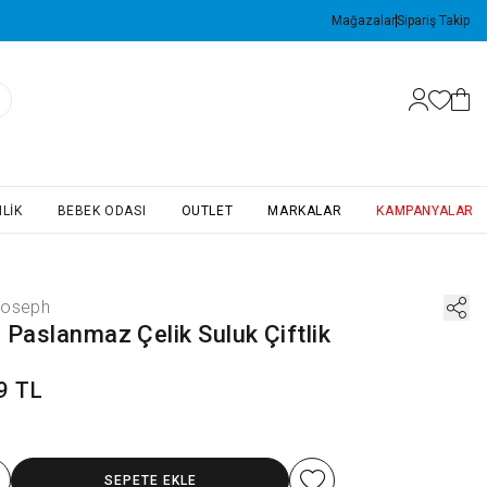
Mağazalar
Sipariş Takip
LIK
BEBEK ODASI
OUTLET
MARKALAR
KAMPANYALAR
Joseph
 Paslanmaz Çelik Suluk Çiftlik
9 TL
SEPETE EKLE