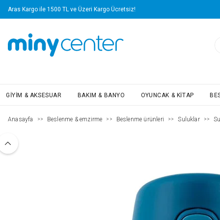
Aras Kargo ile 1500 TL ve Üzeri Kargo Ücretsiz!
GIYIM & AKSESUAR
BAKIM & BANYO
OYUNCAK & KITAP
BE
Anasayfa
Beslenme & emzirme
Beslenme ürünleri
Suluklar
Su
>>
>>
>>
>>