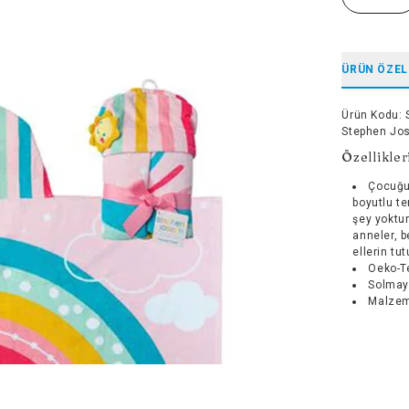
ÜRÜN ÖZEL
Ürün Kodu
:
Stephen Jos
Özellikler
Çocuğu
boyutlu t
şey yoktur
anneler, b
ellerin tu
Oeko-Te
Solmaya
Malzem