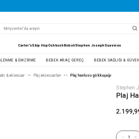
Carter's
Skip Hop
Oshkosh
Boboli
Stephen Joseph
Suavinex
SLENME & EMZIRME
BEBEK ARAÇ GEREÇ
BEBEK SAĞLIĞI & GÜVEN
abı & aksesuar
Plaj aksesuarları
Plaj havlusu gökkuşağı
>>
>>
Stephen 
Plaj H
2.199,9