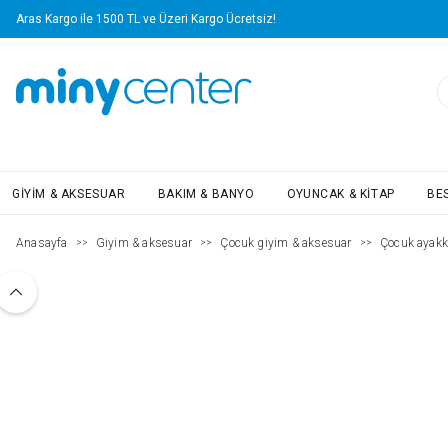
Aras Kargo ile 1500 TL ve Üzeri Kargo Ücretsiz!
GIYIM & AKSESUAR
BAKIM & BANYO
OYUNCAK & KITAP
BE
Anasayfa
Giyim & aksesuar
Çocuk giyim & aksesuar
Çocuk ayakk
>>
>>
>>