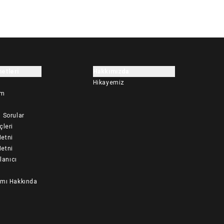
etleri
Hakkımızda
Hikayemiz
im
 Sorular
çleri
etni
etni
llanıcı
ımı Hakkında