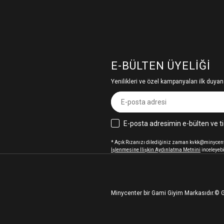
E-BÜLTEN ÜYELIĞI
Yenilikleri ve özel kampanyaları ilk duyan
E-posta adresimin e-bülten ve ti
* Açık Rızanızı dilediğiniz zaman kvkk@minycenter
İşlenmesine İlişkin Aydınlatma Metnini
inceleyebi
Minycenter bir Gami Giyim Markasıdır.
© G