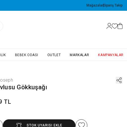
Mağazalar
Sipariş Takip
LIK
BEBEK ODASI
OUTLET
MARKALAR
KAMPANYALAR
Joseph
avlusu Gökkuşağı
9 TL
STOK UYARISI EKLE