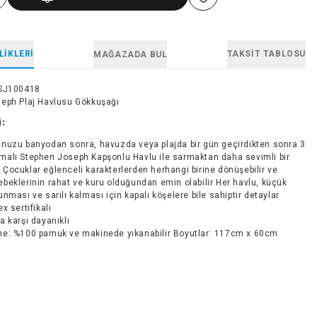
LIKLERI
TAKSIT TABLOSU
MAĞAZADA BUL
SJ100418
eph Plaj Havlusu Gökkuşağı
i:
nuzu banyodan sonra, havuzda veya plajda bir gün geçirdikten sonra 3
emalı Stephen Joseph Kapşonlu Havlu ile sarmaktan daha sevimli bir
 Çocuklar eğlenceli karakterlerden herhangi birine dönüşebilir ve
ebeklerinin rahat ve kuru olduğundan emin olabilir Her havlu, küçük
tunması ve sarılı kalması için kapalı köşelere bile sahiptir detaylar
x sertifikalı
 karşı dayanıklı
e: %100 pamuk ve makinede yıkanabilir Boyutlar: 117cm x 60cm