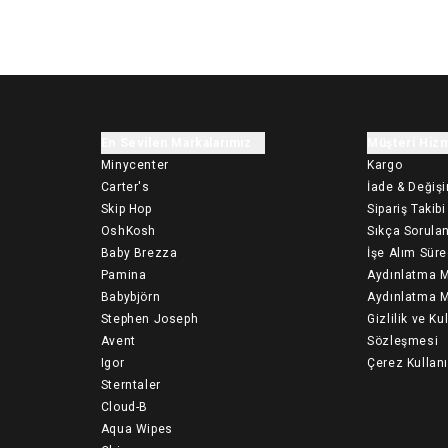
En Sevilen Markalarımız
Müşteri Hizm
Minycenter
Kargo
Carter's
İade & Değiş
Skip Hop
Sipariş Takibi
OshKosh
Sıkça Sorulan
Baby Brezza
İşe Alım Süre
Pamina
Aydınlatma M
Babybjörn
Aydınlatma M
Stephen Joseph
Gizlilik ve Ku
Avent
Sözleşmesi
Igor
Çerez Kullan
Sterntaler
Cloud-B
Aqua Wipes