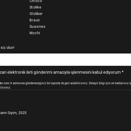
Chicco
Stokke
Globber
Braun
Suavinex
Mochi
 siz olun!
cari elektronik ileti gönderimi amacıyla işlenmesini kabul ediyorum *
.com.tr adresine göndereceğiniz bir eposta ile geri alabilirsiniz. Detaylı bilgi için ve haklarınız
lirsiniz.
ami Giyim, 2025