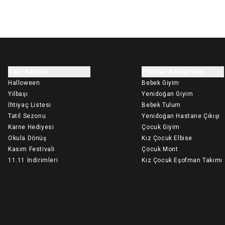
Özel Sayfalar
Popüler Kategoriler
Halloween
Bebek Giyim
Yılbaşı
Yenidoğan Giyim
İhtiyaç Listesi
Bebek Tulum
Tatil Sezonu
Yenidoğan Hastane Çıkışı
Karne Hediyesi
Çocuk Giyim
Okula Dönüş
Kız Çocuk Elbise
Kasım Festivali
Çocuk Mont
11.11 İndirimleri
Kız Çocuk Eşofman Takımı