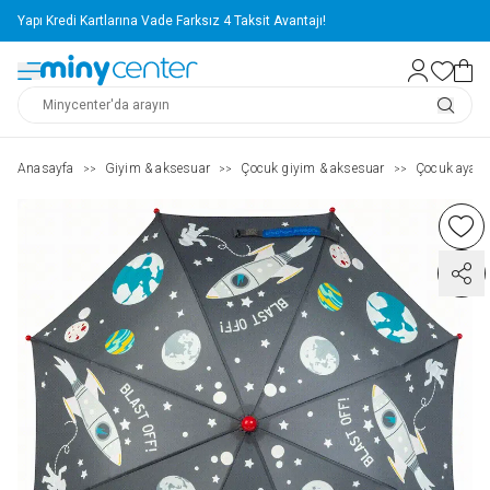
Yapı Kredi Kartlarına Vade Farksız 4 Taksit Avantajı!
Anasayfa
Giyim & aksesuar
Çocuk giyim & aksesuar
Çocuk ayakk
>>
>>
>>