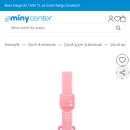
Aras Kargo ile 1500 TL ve Üzeri Kargo Ücretsiz!
Anasayfa
Giyim & aksesuar
Çocuk giyim & aksesuar
Çocuk ayakk
>>
>>
>>