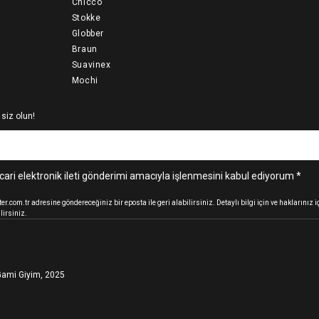
Chicco
Stokke
Globber
Braun
Suavinex
Mochi
 siz olun!
cari elektronik ileti gönderimi amacıyla işlenmesini kabul ediyorum *
.com.tr adresine göndereceğiniz bir eposta ile geri alabilirsiniz. Detaylı bilgi için ve haklarınız
lirsiniz.
ami Giyim, 2025