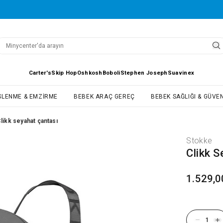
Carter's
Skip Hop
Oshkosh
Boboli
Stephen Joseph
Suavinex
SLENME & EMZIRME
BEBEK ARAÇ GEREÇ
BEBEK SAĞLIĞI & GÜVEN
likk seyahat çantası
Stokke
Clikk 
1.529,0