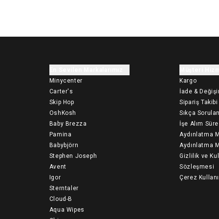
En Sevilen Markalarımız
Müşteri Hizm
Minycenter
Kargo
Carter's
İade & Değiş
Skip Hop
Sipariş Takibi
OshKosh
Sıkça Sorulan
Baby Brezza
İşe Alım Süre
Pamina
Aydınlatma M
Babybjörn
Aydınlatma M
Stephen Joseph
Gizlilik ve Ku
Avent
Sözleşmesi
Igor
Çerez Kullan
Sterntaler
Cloud-B
Aqua Wipes