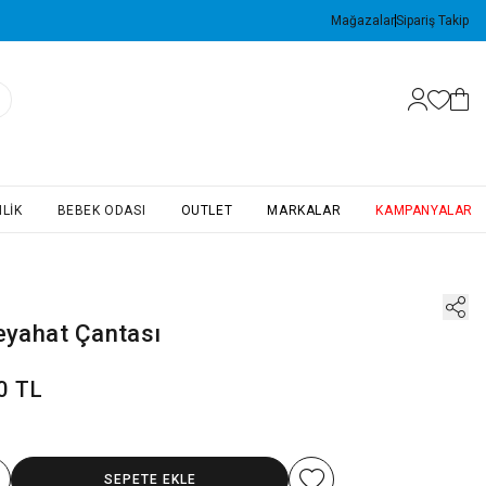
Mağazalar
Sipariş Takip
LIK
BEBEK ODASI
OUTLET
MARKALAR
KAMPANYALAR
Seyahat Çantası
0 TL
SEPETE EKLE