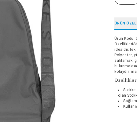
ÜRÜN ÖZEL
Ürün Kodu
:
Özellikleri
idealdir.Te
Polyester, 
saklamak içi
bulunmaktad
kolaydır, ma
Özellikler
Stokke
olan Stok
Sağlam
Kullanı