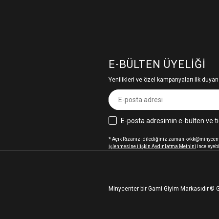
E-BÜLTEN ÜYELIĞI
Yenilikleri ve özel kampanyaları ilk duyan
E-posta adresimin e-bülten ve ti
* Açık Rızanızı dilediğiniz zaman kvkk@minycenter
İşlenmesine İlişkin Aydınlatma Metnini
inceleyebi
Minycenter bir Gami Giyim Markasıdır.
© G