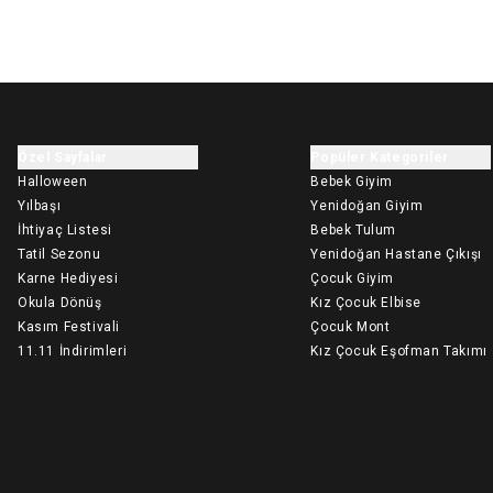
Özel Sayfalar
Popüler Kategoriler
Halloween
Bebek Giyim
Yılbaşı
Yenidoğan Giyim
İhtiyaç Listesi
Bebek Tulum
Tatil Sezonu
Yenidoğan Hastane Çıkışı
Karne Hediyesi
Çocuk Giyim
Okula Dönüş
Kız Çocuk Elbise
Kasım Festivali
Çocuk Mont
11.11 İndirimleri
Kız Çocuk Eşofman Takımı