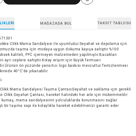
LIKLERI
TAKSIT TABLOSU
MAĞAZADA BUL
571301
Stokke Clikk Mama Sandalyesi ile uyumludur.Seyahat ve depolama için
k omuzda taşıma için modaya uygun dokuma kayışa sahiptir.%100
yüksek kaliteli, PFC içermeyen malzemeden yapılmıştır.Bacakları
n ayrı ceplere sahiptir.Kolay erişim için büyük fermuarı
ır.Ürünün ön yüzünde yansıtıcı logo baskısı mevcuttur.Temizlenmesi
kinede 40°C'de yıkanabilir.
i:
 Clikk Mama Sandalyesi Taşıma ÇantasıSeyahat ve saklama için gerekli
ke Clikk Seyahat Çantası, hareket halindeki her aile için mükemmeldir
 kumaş, mama sandalyesinin yolculuklarda korunmasını sağlar
şlı bir taşıma sapı ile kolaylıkla hareket edebilmenizi garanti eder