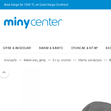
Aras Kargo ile 1500 TL ve Üzeri Kargo Ücretsiz!
GIYIM & AKSESUAR
BAKIM & BANYO
OYUNCAK & KITAP
BE
Anasayfa
Bebek araç gereç
Ev içi ürünleri
Mama sandalyesi
C
>>
>>
>>
>>