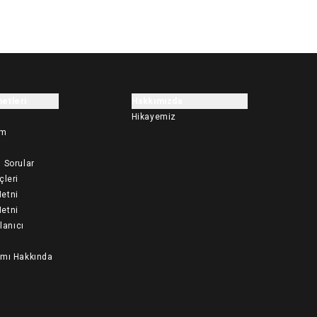
etleri
Hakkımızda
Hikayemiz
im
 Sorular
çleri
etni
etni
llanıcı
ımı Hakkında