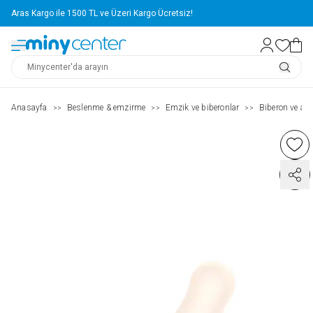
Aras Kargo ile 1500 TL ve Üzeri Kargo Ücretsiz!
Anasayfa
Beslenme & emzirme
Emzik ve biberonlar
Biberon ve aks
>>
>>
>>