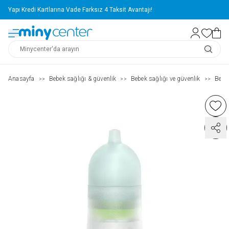
Kredi Kartlarına Vade Farksız 4 Taksit Avantajı!
Aras Kargo 
Anasayfa
Bebek sağlığı & güvenlik
Bebek sağlığı ve güvenlik
Bebek
>>
>>
>>