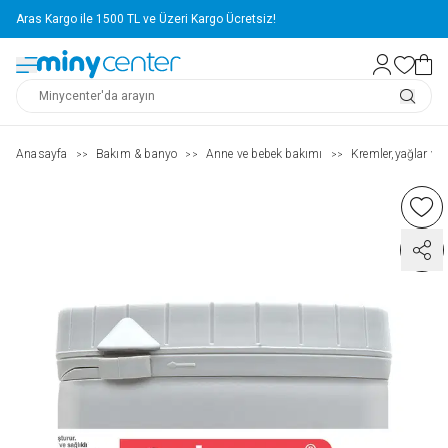
Aras Kargo ile 1500 TL ve Üzeri Kargo Ücretsiz!
Anasayfa
Bakım & banyo
Anne ve bebek bakımı
Kremler,yağlar ve 
>>
>>
>>