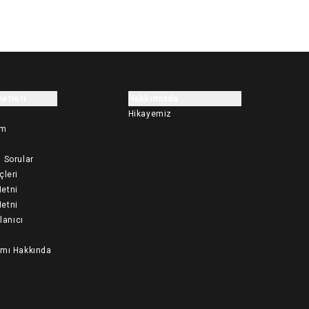
etleri
Hakkımızda
Hikayemiz
im
 Sorular
çleri
etni
etni
llanıcı
ımı Hakkında