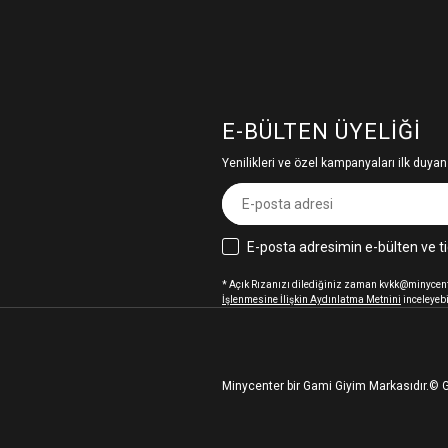
E-BÜLTEN ÜYELIĞI
Yenilikleri ve özel kampanyaları ilk duyan
E-posta adresimin e-bülten ve ti
* Açık Rızanızı dilediğiniz zaman kvkk@minycenter
İşlenmesine İlişkin Aydınlatma Metnini
inceleyebi
Minycenter bir Gami Giyim Markasıdır.
© G