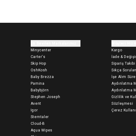
En Sevilen Markalarımız
Müşteri Hizm
Minycenter
Kargo
Carter's
İade & Değiş
Skip Hop
Sipariş Takibi
OshKosh
Sıkça Sorulan
Baby Brezza
İşe Alım Süre
Pamina
Aydınlatma M
Babybjörn
Aydınlatma M
Stephen Joseph
Gizlilik ve Ku
Avent
Sözleşmesi
Igor
Çerez Kullan
Sterntaler
Cloud-B
Aqua Wipes