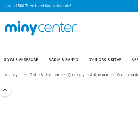
Yapı Kredi Kartlarına Vade Farksız 4 Taksit Avantajı!
GIYIM & AKSESUAR
BAKIM & BANYO
OYUNCAK & KITAP
BE
Anasayfa
Giyim & aksesuar
Çocuk giyim & aksesuar
Çocuk ayakk
>>
>>
>>