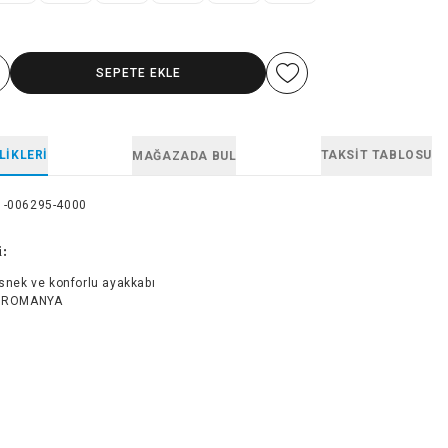
SEPETE EKLE
LIKLERI
TAKSIT TABLOSU
MAĞAZADA BUL
1-006295-4000
i:
esnek ve konforlu ayakkabı
ROMANYA