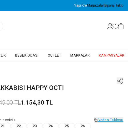
Mağazalar
Sipariş Takip
LIK
BEBEK ODASI
OUTLET
MARKALAR
KAMPANYALAR
AKKABISI HAPPY OCTI
49,00 TL
1.154,30 TL
n
seçiniz
Beden Tablosu
21
22
23
24
25
26