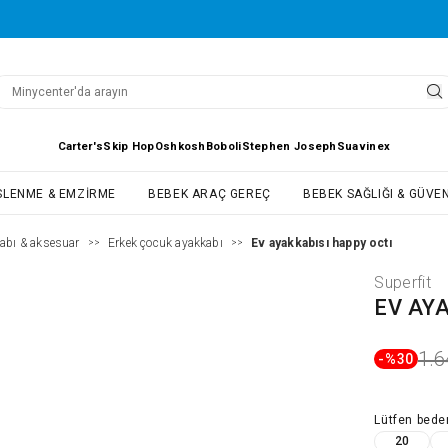
Carter's
Skip Hop
Oshkosh
Boboli
Stephen Joseph
Suavinex
SLENME & EMZIRME
BEBEK ARAÇ GEREÇ
BEBEK SAĞLIĞI & GÜVEN
abı & aksesuar
Erkek çocuk ayakkabı
Ev ayakkabısı happy octı
>>
>>
Superfit
EV AY
1.6
-%
30
Lütfen
bede
20