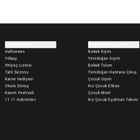
Özel Sayfalar
Popüler Kategoriler
Halloween
Bebek Giyim
Yılbaşı
Yenidoğan Giyim
İhtiyaç Listesi
Bebek Tulum
Tatil Sezonu
Yenidoğan Hastane Çıkışı
Karne Hediyesi
Çocuk Giyim
Okula Dönüş
Kız Çocuk Elbise
Kasım Festivali
Çocuk Mont
11.11 İndirimleri
Kız Çocuk Eşofman Takımı