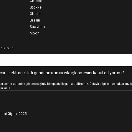
Chicco
Stokke
Globber
Braun
Suavinex
Mochi
 siz olun!
cari elektronik ileti gönderimi amacıyla işlenmesini kabul ediyorum *
.com.tr adresine göndereceğiniz bir eposta ile geri alabilirsiniz. Detaylı bilgi için ve haklarınız
lirsiniz.
ami Giyim, 2025