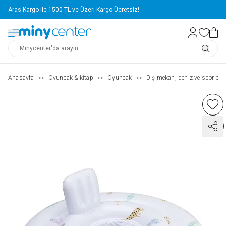
Aras Kargo ile 1500 TL ve Üzeri Kargo Ücretsiz!
Anasayfa
Oyuncak & kitap
Oyuncak
Dış mekan, deniz ve spor oyu
>>
>>
>>