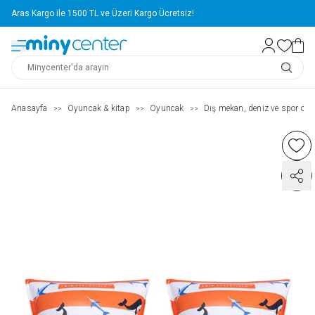
Aras Kargo ile 1500 TL ve Üzeri Kargo Ücretsiz!
Anasayfa
Oyuncak & kitap
Oyuncak
Dış mekan, deniz ve spor oyu
>>
>>
>>