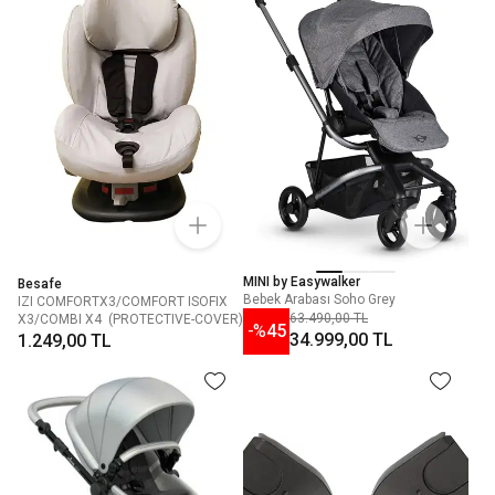
MINI by Easywalker
Besafe
Bebek Arabası Soho Grey
IZI COMFORTX3/COMFORT ISOFIX
63.490,00 TL
X3/COMBI X4 (PROTECTIVE-COVER)
-%
45
34.999,00 TL
1.249,00 TL