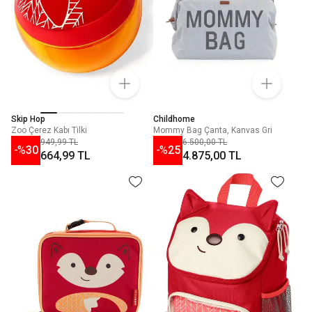
Skip Hop
Childhome
Zoo Çerez Kabı Tilki
Mommy Bag Çanta, Kanvas Gri
949,99 TL
6.500,00 TL
-%
30
-%
25
664,99 TL
4.875,00 TL