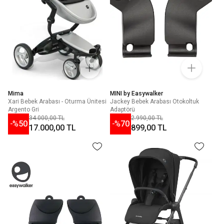
Mima
MINI by Easywalker
Xari Bebek Arabası - Oturma Ünitesi
Jackey Bebek Arabası Otokoltuk
Argento Gri
Adaptörü
34.000,00 TL
2.990,00 TL
-%
50
-%
70
17.000,00 TL
899,00 TL