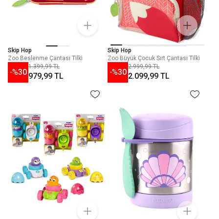
Skip Hop
Skip Hop
Zoo Beslenme Çantası Tilki
Zoo Büyük Çocuk Sırt Çantası Tilki
1.399,99 TL
2.999,99 TL
-%
30
-%
30
979,99 TL
2.099,99 TL