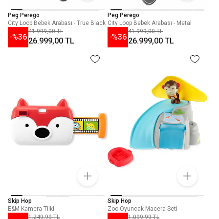
Peg Perego
Peg Perego
Cıty Loop Bebek Arabası - True Black
Cıty Loop Bebek Arabası - Metal
41.999,00 TL
41.999,00 TL
-%
36
-%
36
26.999,00 TL
26.999,00 TL
Skip Hop
Skip Hop
E&M Kamera Tilki
Zoo Oyuncak Macera Seti
1.249,99 TL
1.099,99 TL