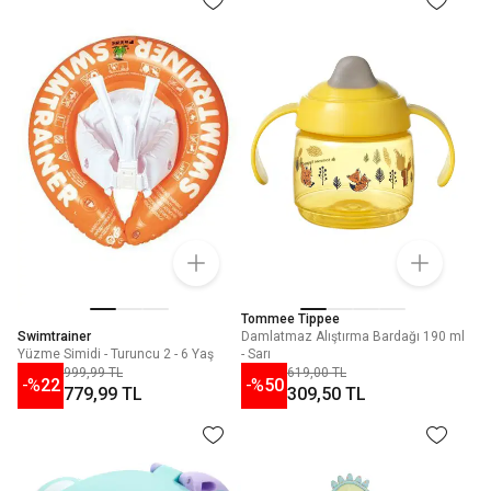
Tommee Tippee
Swimtrainer
Damlatmaz Alıştırma Bardağı 190 ml
Yüzme Simidi - Turuncu 2 - 6 Yaş
- Sarı
999,99 TL
619,00 TL
-%
22
-%
50
779,99 TL
309,50 TL