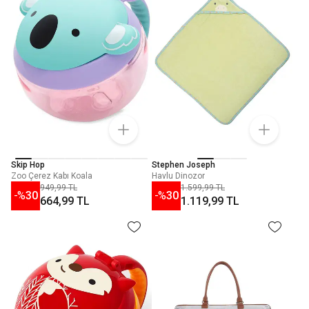
Skip Hop
Stephen Joseph
Zoo Çerez Kabı Koala
Havlu Dinozor
949,99 TL
1.599,99 TL
-%
30
-%
30
664,99 TL
1.119,99 TL