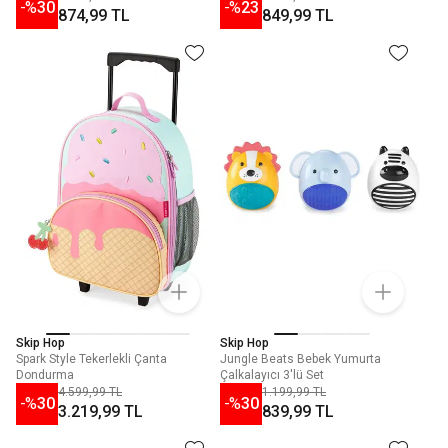
-%
30
-%
23
874,99 TL
849,99 TL
Skip Hop
Skip Hop
Spark Style Tekerlekli Çanta
Jungle Beats Bebek Yumurta
Dondurma
Çalkalayıcı 3'lü Set
4.599,99 TL
1.199,99 TL
-%
30
-%
30
3.219,99 TL
839,99 TL