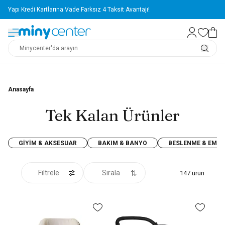
Yapı Kredi Kartlarına Vade Farksız 4 Taksit Avantajı!
Anasayfa
Tek Kalan Ürünler
GIYIM & AKSESUAR
BAKIM & BANYO
BESLENME & EMZI
Filtrele
Sırala
147
ürün