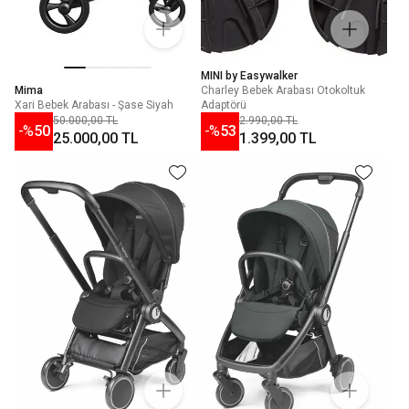
MINI by Easywalker
Mima
Charley Bebek Arabası Otokoltuk
Xari Bebek Arabası - Şase Siyah
Adaptörü
50.000,00 TL
2.990,00 TL
-%
50
-%
53
25.000,00 TL
1.399,00 TL