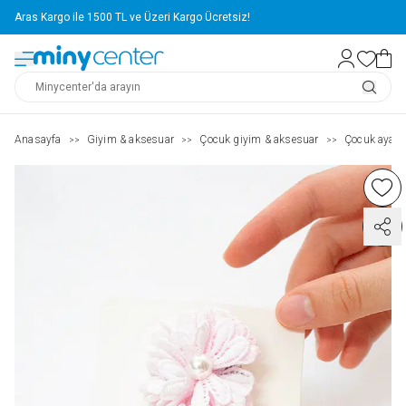
Aras Kargo ile 1500 TL ve Üzeri Kargo Ücretsiz!
Anasayfa
Giyim & aksesuar
Çocuk giyim & aksesuar
Çocuk ayakk
>>
>>
>>