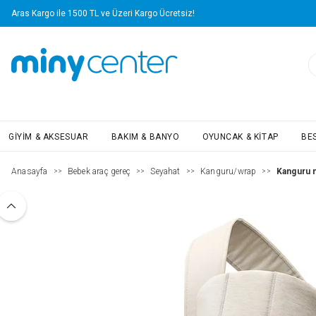
Aras Kargo ile 1500 TL ve Üzeri Kargo Ücretsiz!
GIYIM & AKSESUAR
BAKIM & BANYO
OYUNCAK & KITAP
BE
Anasayfa
Bebek araç gereç
Seyahat
Kanguru/wrap
Kanguru m
>>
>>
>>
>>