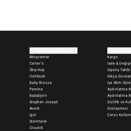
En Sevilen Markalarımız
Müşteri Hizm
Minycenter
Kargo
Carter's
İade & Değiş
Skip Hop
Sipariş Takibi
OshKosh
Sıkça Sorulan
Baby Brezza
İşe Alım Süre
Pamina
Aydınlatma M
Babybjörn
Aydınlatma M
Stephen Joseph
Gizlilik ve Ku
Avent
Sözleşmesi
Igor
Çerez Kullan
Sterntaler
Cloud-B