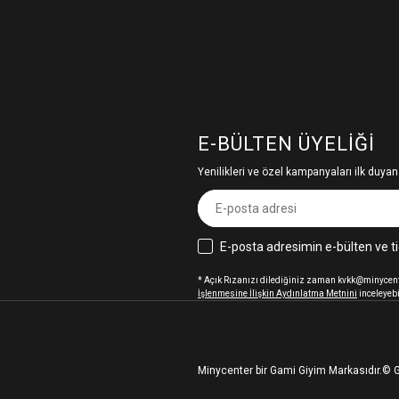
E-BÜLTEN ÜYELIĞI
Yenilikleri ve özel kampanyaları ilk duyan
E-posta adresimin e-bülten ve ti
* Açık Rızanızı dilediğiniz zaman kvkk@minycenter
İşlenmesine İlişkin Aydınlatma Metnini
inceleyebi
Minycenter bir Gami Giyim Markasıdır.
© G