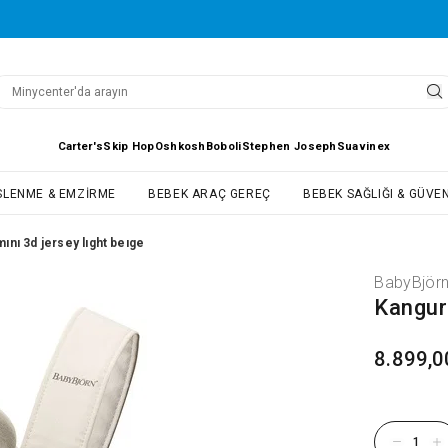
Carter's
Skip Hop
Oshkosh
Boboli
Stephen Joseph
Suavinex
SLENME & EMZIRME
BEBEK ARAÇ GEREÇ
BEBEK SAĞLIĞI & GÜVEN
ını 3d jersey lıght beıge
BabyBjör
Kangur
8.899,0