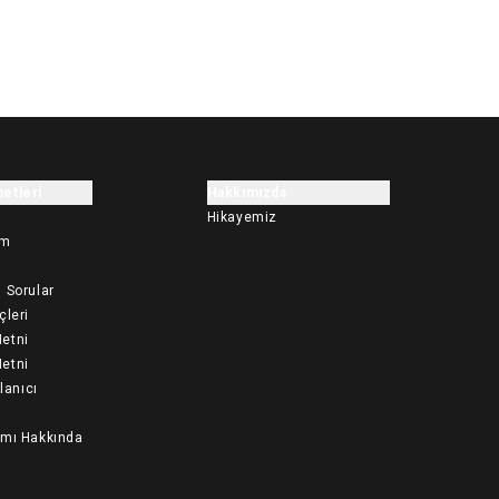
etleri
Hakkımızda
Hikayemiz
im
 Sorular
çleri
etni
etni
llanıcı
ımı Hakkında