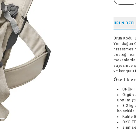
ÜRÜN ÖZEL
Ürün Kodu
:
Yenidoğan O
hissetmesin
desteği hem
mekanlarda r
sayesinde ço
ve kanguru 
Özellikler
ÜRÜN 
Örgü v
üretilmişti
3,2 kg 
kolaylıkla 
Kalite 
ÖKO-TE
sınıf se