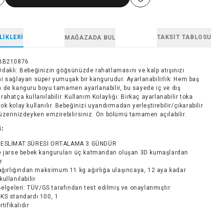
LIKLERI
TAKSIT TABLOSU
MAĞAZADA BUL
BB210876
daklı: Bebeğinizin göğsünüzde rahatlamasını ve kalp atışınızı
i sağlayan süper yumuşak bir kangurudur. Ayarlanabilirlik: Hem baş
 de kanguru boyu tamamen ayarlanabilir, bu sayede iç ve dış
ahatça kullanılabilir. Kullanım Kolaylığı: Birkaç ayarlanabilir toka
k kolay kullanılır. Bebeğinizi uyandırmadan yerleştirebilir/çıkarabilir
üzerinizdeyken emzirebilirsiniz. Ön bölümü tamamen açılabilir.
i:
TESLİMAT SÜRESİ ORTALAMA 3 GÜNDÜR
e jarse bebek kanguruları üç katmandan oluşan 3D kumaşlardan
r
ağırlığından maksimum 11 kg ağırlığa ulaşıncaya, 12 aya kadar
kullanılabilir
Belgeleri: TÜV/GS tarafından test edilmiş ve onaylanmıştır
KS standardı 100, 1
rtifikalıdır