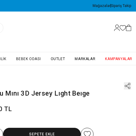
Mağazalar
Sipariş Takip
LIK
BEBEK ODASI
OUTLET
MARKALAR
KAMPANYALAR
n
u Mını 3D Jersey Lıght Beıge
0 TL
SEPETE EKLE