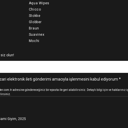
Aqua Wipes
Chicco
Stokke
Globber
Braun
Suavinex
Mochi
 siz olun!
cari elektronik ileti gönderimi amacıyla işlenmesini kabul ediyorum *
.com.tr adresine göndereceğiniz bir eposta ile geri alabilirsiniz. Detaylı bilgi için ve haklarınız
lirsiniz.
ami Giyim, 2025