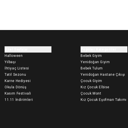
Özel Sayfalar
Popüler Kategoriler
Halloween
Bebek Giyim
Yılbaşı
Yenidoğan Giyim
İhtiyaç Listesi
Bebek Tulum
Tatil Sezonu
Yenidoğan Hastane Çıkışı
Karne Hediyesi
Çocuk Giyim
Okula Dönüş
Kız Çocuk Elbise
Kasım Festivali
Çocuk Mont
11.11 İndirimleri
Kız Çocuk Eşofman Takımı