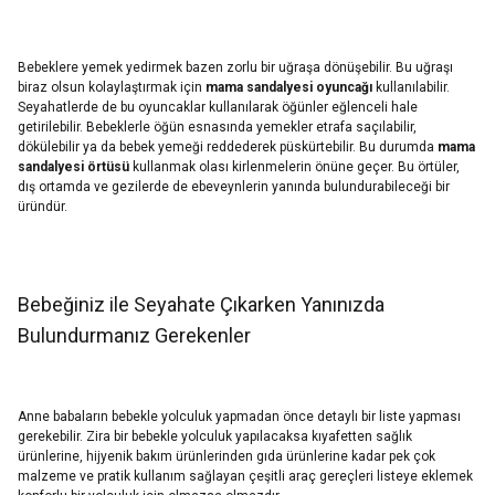
Bebeklere yemek yedirmek bazen zorlu bir uğraşa dönüşebilir. Bu uğraşı
biraz olsun kolaylaştırmak için
mama sandalyesi oyuncağı
kullanılabilir.
Seyahatlerde de bu oyuncaklar kullanılarak öğünler eğlenceli hale
getirilebilir. Bebeklerle öğün esnasında yemekler etrafa saçılabilir,
dökülebilir ya da bebek yemeği reddederek püskürtebilir. Bu durumda
mama
sandalyesi örtüsü
kullanmak olası kirlenmelerin önüne geçer. Bu örtüler,
dış ortamda ve gezilerde de ebeveynlerin yanında bulundurabileceği bir
üründür.
Bebeğiniz ile Seyahate Çıkarken Yanınızda
Bulundurmanız Gerekenler
Anne babaların bebekle yolculuk yapmadan önce detaylı bir liste yapması
gerekebilir. Zira bir bebekle yolculuk yapılacaksa kıyafetten sağlık
ürünlerine, hijyenik bakım ürünlerinden gıda ürünlerine kadar pek çok
malzeme ve pratik kullanım sağlayan çeşitli araç gereçleri listeye eklemek