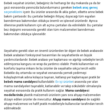
Bebek seyahat ürünleri, bebeğiniz ile herhangi bir dış mekanda ya da bir
gezi esnasında yanınızda bulundurmanız gereken
bebek araç gereç
seçeneklerini
içerir. Bu ürünler arasında ilk akla gelen, elbette anne bebek
bakım çantasıdır. Bu çantalar bebeğin ihtiyaç duyacağı tüm eşyaları
barındırması bakımından oldukça önemli ve işlevsel ürünlerdir. Ayrıca
dilenirse pratik kullanım için alt açma çantaları da edinilebilir. Bu çantalar
bez değişimi esnasında gerekli olan tüm malzemeleri barındırması
bakımından oldukça işlevseldir.
Seyahatte gerekli olan en önemli ürünlerden bir diğeri de bebek arabasıdır.
Bebek arabaları fonksiyonel tasarımları ile seyahatlerde en büyük
yardımcılardandır. Bebek arabası yer kaplaması ve ağırlığı sebebiyle tercih
edilmiyorsa kanguru ve wrap da yardımcı olabilir. Pratik kullanımları ve
konforlu taşıma imkanı ile bu ürünler de seyahatte sıkça tercih edilir.
Bebekle dış ortamda ve seyahat esnasında yemek yedirmeyi
kolaylaştırmak adına kolayca taşınan, katlanıp yer kaplamayan pratik bir
bebek
mama sandalyesi
kullanılabilir.
Ev içi ürünler
i arasında yer alan
mama sandalyeleri taşınabilir, katlanabilir ve takıp sökülebilir olmalarıyla
seyahat esnasında da pratik kullanım sağlar.
Mama sandalyesi
modellerinde
plastik malzemeli ürünlerin yanı sıra ahşap malzemeden
dizayn edilen ürünler de mevcuttur.
Ahşap mama sandalyesi
de sağlıklı
ahşap malzemesi ve hafif pratik modelleriyle kullanıcılar tarafından tercih
edilmektedir.