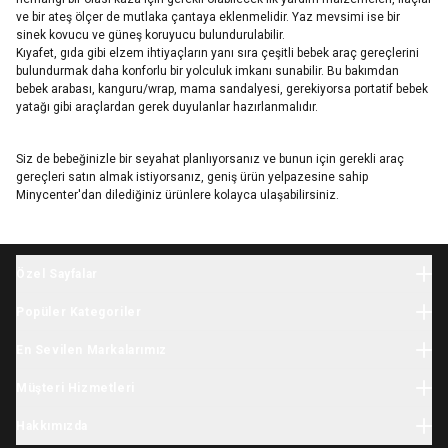
ve bir ateş ölçer de mutlaka çantaya eklenmelidir. Yaz mevsimi ise bir
sinek kovucu ve güneş koruyucu bulundurulabilir.
Kıyafet, gıda gibi elzem ihtiyaçların yanı sıra çeşitli bebek araç gereçlerini
bulundurmak daha konforlu bir yolculuk imkanı sunabilir. Bu bakımdan
bebek arabası, kanguru/wrap, mama sandalyesi, gerekiyorsa portatif bebek
yatağı gibi araçlardan gerek duyulanlar hazırlanmalıdır.
Siz de bebeğinizle bir seyahat planlıyorsanız ve bunun için gerekli araç
gereçleri satın almak istiyorsanız, geniş ürün yelpazesine sahip
Minycenter'dan dilediğiniz ürünlere kolayca ulaşabilirsiniz.
Özel Sayfalar
Halloween
Popüler Kategoriler
Yılbaşı
Bebek Giyim
İhtiyaç Listesi
En Sevilen Markalarımız
Yenidoğan Giyim
Tatil Sezonu
Minycenter
Bebek Tulum
Müşteri Hizmetleri
Karne Hediyesi
Carter's
Yenidoğan Hastane Çıkışı
Okula Dönüş
Kargo
Skip Hop
Hakkımızda
Çocuk Giyim
Kasım Festivali
İade & Değişim
OshKosh