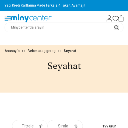
Yapı Kredi Kartlarına Vade Farksız 4 Taksit Avantajı!
Anasayfa
Bebek araç gereç
Seyahat
>>
>>
Seyahat
Filtrele
Sırala
199
ürün