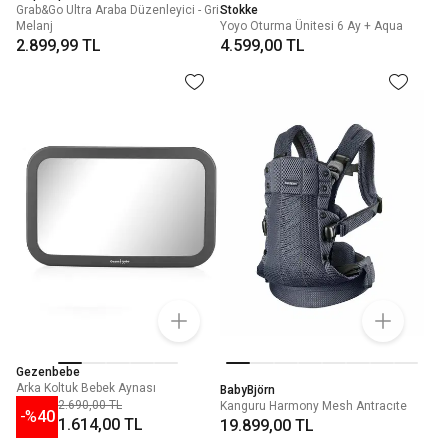
Grab&Go Ultra Araba Düzenleyici - Gri
Stokke
Melanj
Yoyo Oturma Ünitesi 6 Ay + Aqua
2.899,99 TL
4.599,00 TL
Gezenbebe
Arka Koltuk Bebek Aynası
BabyBjörn
2.690,00 TL
Kanguru Harmony Mesh Antracıte
-%
40
1.614,00 TL
19.899,00 TL