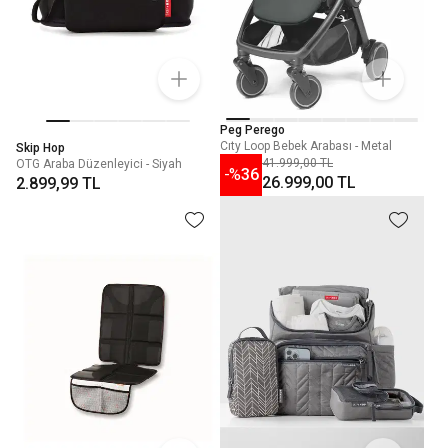
Peg Perego
Cıty Loop Bebek Arabası - Metal
Skip Hop
41.999,00 TL
OTG Araba Düzenleyici - Siyah
-%
36
26.999,00 TL
2.899,99 TL