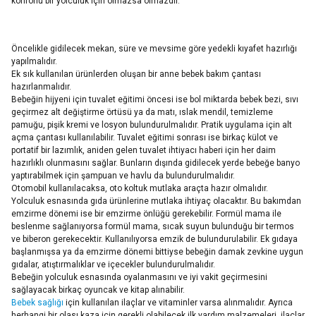
konforlu bir yolculuk için olmazsa olmazdır.
Öncelikle gidilecek mekan, süre ve mevsime göre yedekli kıyafet hazırlığı
yapılmalıdır.
Ek sık kullanılan ürünlerden oluşan bir anne bebek bakım çantası
hazırlanmalıdır.
Bebeğin hijyeni için tuvalet eğitimi öncesi ise bol miktarda bebek bezi, sıvı
geçirmez alt değiştirme örtüsü ya da matı, ıslak mendil, temizleme
pamuğu, pişik kremi ve losyon bulundurulmalıdır. Pratik uygulama için alt
açma çantası kullanılabilir. Tuvalet eğitimi sonrası ise birkaç külot ve
portatif bir lazımlık, aniden gelen tuvalet ihtiyacı haberi için her daim
hazırlıklı olunmasını sağlar. Bunların dışında gidilecek yerde bebeğe banyo
yaptırabilmek için şampuan ve havlu da bulundurulmalıdır.
Otomobil kullanılacaksa, oto koltuk mutlaka araçta hazır olmalıdır.
Yolculuk esnasında gıda ürünlerine mutlaka ihtiyaç olacaktır. Bu bakımdan
emzirme dönemi ise bir emzirme önlüğü gerekebilir. Formül mama ile
beslenme sağlanıyorsa formül mama, sıcak suyun bulunduğu bir termos
ve biberon gerekecektir. Kullanılıyorsa emzik de bulundurulabilir. Ek gıdaya
başlanmışsa ya da emzirme dönemi bittiyse bebeğin damak zevkine uygun
gıdalar, atıştırmalıklar ve içecekler bulundurulmalıdır.
Bebeğin yolculuk esnasında oyalanmasını ve iyi vakit geçirmesini
sağlayacak birkaç oyuncak ve kitap alınabilir.
Bebek sağlığı
için kullanılan ilaçlar ve vitaminler varsa alınmalıdır. Ayrıca
herhangi bir olası kaza için gerekli olabilecek ilk yardım malzemeleri, ilaçlar