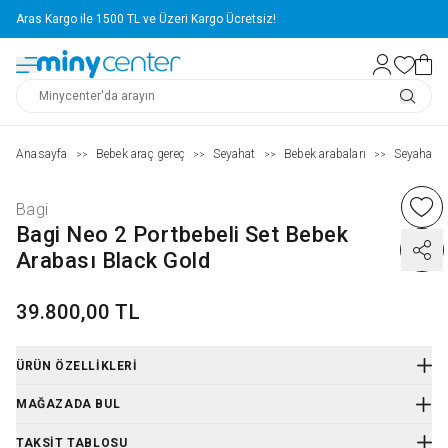
Aras Kargo ile 1500 TL ve Üzeri Kargo Ücretsiz!
Anasayfa
Bebek araç gereç
Seyahat
Bebek arabaları
Seyahat s
>>
>>
>>
>>
Bagi
Bagi Neo 2 Portbebeli Set Bebek
Arabası Black Gold
39.800,00 TL
ÜRÜN ÖZELLIKLERI
Ürün Kodu
:
E88BGDPORT
MAĞAZADA BUL
TAKSIT TABLOSU