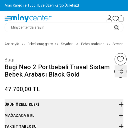
Aras Kargo ile 1500 TL ve Üzeri Kargo Ücretsiz!
Anasayfa
Bebek araç gereç
Seyahat
Bebek arabaları
Seyahat s
>>
>>
>>
>>
Bagi
Bagi Neo 2 Portbebeli Travel Sistem
Bebek Arabası Black Gold
47.700,00 TL
ÜRÜN ÖZELLIKLERI
Ürün Kodu
:
E88BGDPORTTRV
MAĞAZADA BUL
TAKSIT TABLOSU