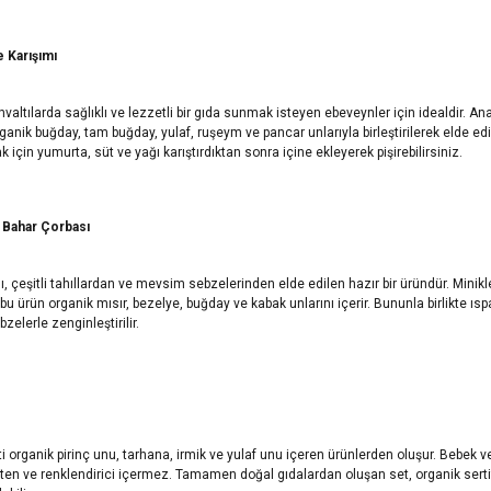
 Karışımı
valtılarda sağlıklı ve lezzetli bir gıda sunmak isteyen ebeveynler için idealdir. A
ganik buğday, tam buğday, yulaf, ruşeym ve pancar unlarıyla birleştirilerek elde edilir
için yumurta, süt ve yağı karıştırdıktan sonra içine ekleyerek pişirebilirsiniz.
 Bahar Çorbası
, çeşitli tahıllardan ve mevsim sebzelerinden elde edilen hazır bir üründür. Minikl
u ürün organik mısır, bezelye, buğday ve kabak unlarını içerir. Bununla birlikte ısp
ebzelerle zenginleştirilir.
 organik pirinç unu, tarhana, irmik ve yulaf unu içeren ürünlerden oluşur. Bebek v
uten ve renklendirici içermez. Tamamen doğal gıdalardan oluşan set, organik serti