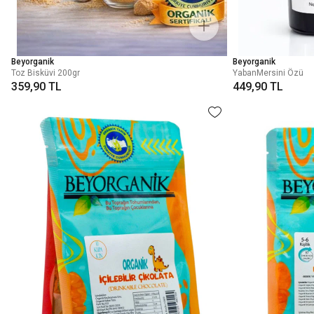
Beyorganik
Beyorganik
Toz Bisküvi 200gr
YabanMersini Özü
359,90 TL
449,90 TL