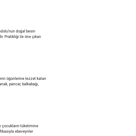
nadolu’nun doğal besin
. Pratikliği ile öne çıkan
erin öğünlerine lezzet katan
anak, pancar, balkabağı,
e çocukların tüketimine
fikasıyla ebeveynler