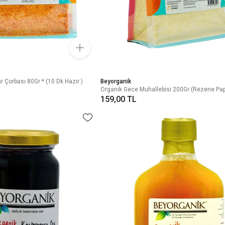
 Çorbası 80Gr * (10 Dk Hazır )
Beyorganik
Organik Gece Muhallebisi 200Gr (Rezene Papa
159,00 TL