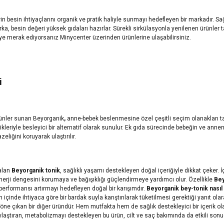
n besin ihtiyaçlarını organik ve pratik haliyle sunmayı hedefleyen bir markadır. Sağ
marka, besin değeri yüksek gıdaları hazırlar. Sürekli sirkülasyonla yenilenen ürünle
ye merak ediyorsanız Minycenter üzerinden ürünlerine ulaşabilirsiniz.
i
ürünler sunan Beyorganik
,
anne-bebek beslenmesine özel çeşitli seçim olanakları tan
ikleriyle besleyici bir alternatif olarak sunulur. Ek gıda sürecinde bebeğin ve anneni
zeliğini koruyarak ulaştırılır.
 alan
Beyorganik tonik
, sağlıklı yaşamı destekleyen doğal içeriğiyle dikkat çeker.
enerji dengesini korumaya ve bağışıklığı güçlendirmeye yardımcı olur. Özellikle
Bey
performansı artırmayı hedefleyen doğal bir karışımdır.
Beyorganik bey-tonik nasıl 
içinde ihtiyaca göre bir bardak suyla karıştırılarak tüketilmesi gerektiği yanıt olara
 öne çıkan bir diğer üründür. Hem mutfakta hem de sağlık destekleyici bir içerik ol
ylaştıran, metabolizmayı destekleyen bu ürün, cilt ve saç bakımında da etkili son