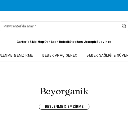
Carter's
Skip Hop
Oshkosh
Boboli
Stephen Joseph
Suavinex
SLENME & EMZIRME
BEBEK ARAÇ GEREÇ
BEBEK SAĞLIĞI & GÜVEN
Beyorganik
BESLENME & EMZIRME