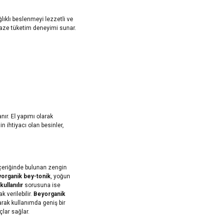
lıklı beslenmeyi lezzetli ve
r taze tüketim deneyimi sunar.
ır. El yapımı olarak
n ihtiyacı olan besinler,
 İçeriğinde bulunan zengin
organik bey-tonik
, yoğun
kullanılır
sorusuna ise
k verilebilir.
Beyorganik
arak kullanımda geniş bir
uçlar sağlar.