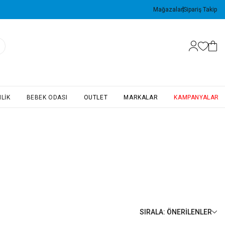
Mağazalar
Sipariş Takip
LIK
BEBEK ODASI
OUTLET
MARKALAR
KAMPANYALAR
SIRALA
:
ÖNERILENLER