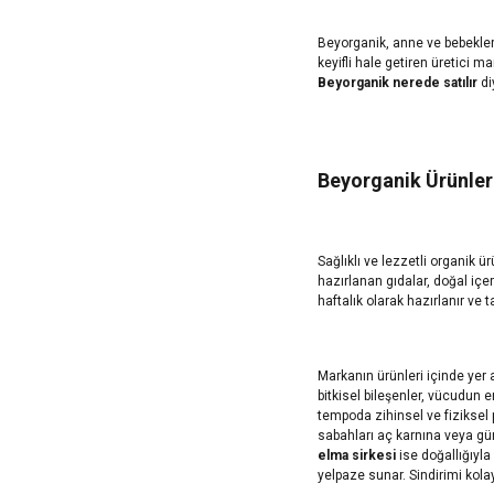
Beyorganik, anne ve bebekleri
keyifli hale getiren üretici 
Beyorganik nerede satılır
di
Beyorganik Ürünler
Sağlıklı ve lezzetli organik 
hazırlanan gıdalar, doğal içer
haftalık olarak hazırlanır ve ta
Markanın ürünleri içinde yer
bitkisel bileşenler, vücudun 
tempoda zihinsel ve fiziksel 
sabahları aç karnına veya gün 
elma sirkesi
ise doğallığıyla
yelpaze sunar. Sindirimi kola