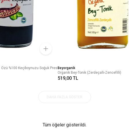
u Özü %100 Keçiboynuzu Soğuk Pres
Beyorganik
Organik Bey-Tonik (Zerdeçallı-Zencefilli)
519,00 TL
DAHA FAZLA GÖSTER
Tüm öğeler gösterildi.