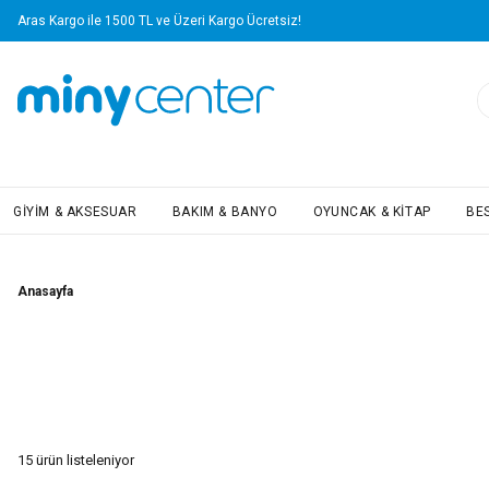
Aras Kargo ile 1500 TL ve Üzeri Kargo Ücretsiz!
GIYIM & AKSESUAR
BAKIM & BANYO
OYUNCAK & KITAP
BE
Anasayfa
15
ürün listeleniyor