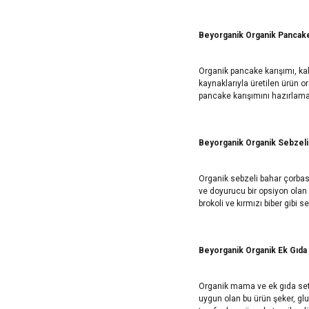
Beyorganik Organik Pancake
Organik pancake karışımı, kah
kaynaklarıyla üretilen ürün or
pancake karışımını hazırlamak 
Beyorganik Organik Sebzeli
Organik sebzeli bahar çorbası
ve doyurucu bir opsiyon olan b
brokoli ve kırmızı biber gibi s
Beyorganik Organik Ek Gıda
Organik mama ve ek gıda seti
uygun olan bu ürün şeker, gl