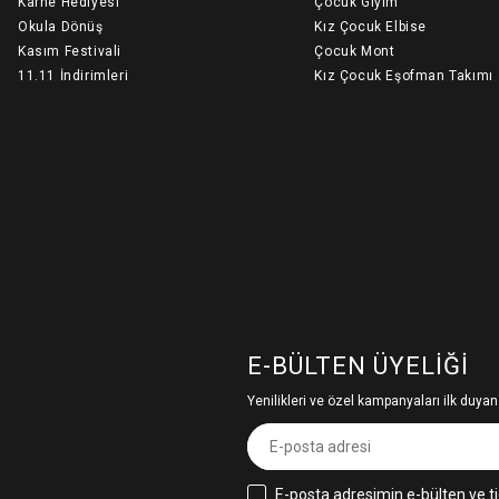
Karne Hediyesi
Çocuk Giyim
Okula Dönüş
Kız Çocuk Elbise
Kasım Festivali
Çocuk Mont
11.11 İndirimleri
Kız Çocuk Eşofman Takımı
E-BÜLTEN ÜYELIĞI
Yenilikleri ve özel kampanyaları ilk duyan
E-posta adresimin e-bülten ve ti