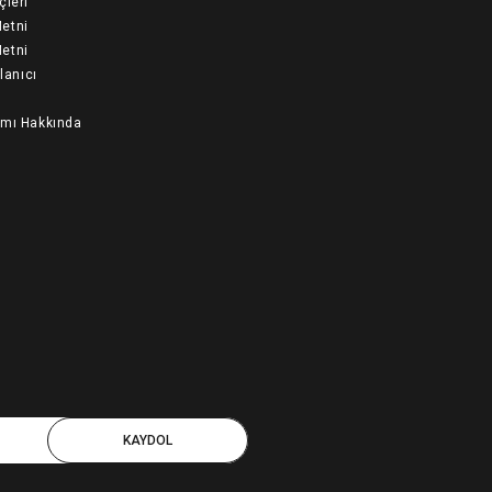
çleri
etni
etni
llanıcı
ımı Hakkında
KAYDOL