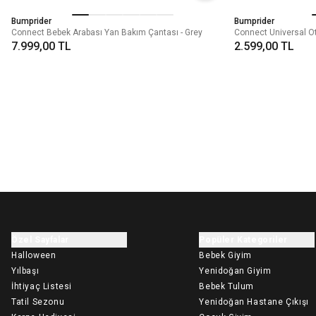
Bumprider
Bumprider
Connect Bebek Arabası Yan Bakım Çantası - Grey
Connect Universal O
7.999,00 TL
2.599,00 TL
Özel Sayfalar
Popüler Kategoriler
Halloween
Bebek Giyim
Yılbaşı
Yenidoğan Giyim
İhtiyaç Listesi
Bebek Tulum
Tatil Sezonu
Yenidoğan Hastane Çıkışı