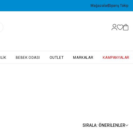
Mağazalar
Sipariş Takip
LIK
BEBEK ODASI
OUTLET
MARKALAR
KAMPANYALAR
SIRALA
:
ÖNERILENLER