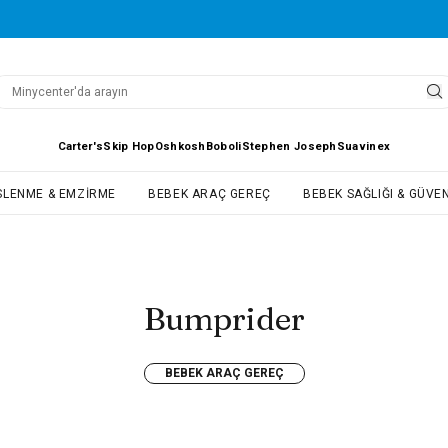
Carter's
Skip Hop
Oshkosh
Boboli
Stephen Joseph
Suavinex
SLENME & EMZIRME
BEBEK ARAÇ GEREÇ
BEBEK SAĞLIĞI & GÜVEN
Bumprider
BEBEK ARAÇ GEREÇ