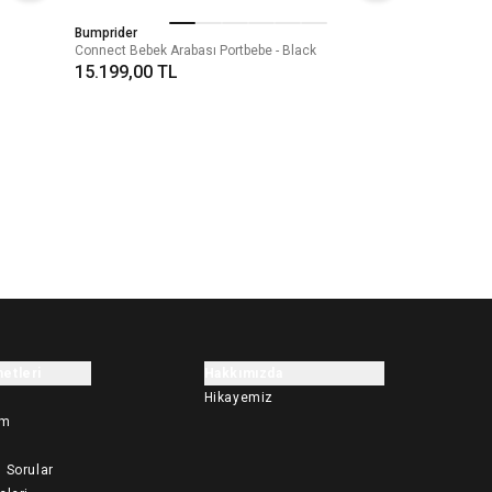
Bumprider
Connect Bebek Arabası Portbebe - Black
15.199,00 TL
etleri
Hakkımızda
Hikayemiz
im
 Sorular