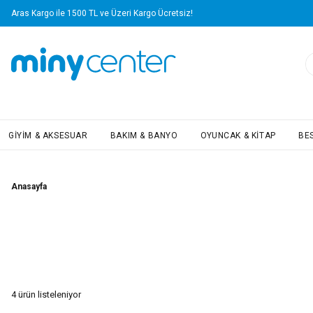
Aras Kargo ile 1500 TL ve Üzeri Kargo Ücretsiz!
GIYIM & AKSESUAR
BAKIM & BANYO
OYUNCAK & KITAP
BE
Anasayfa
4
ürün listeleniyor