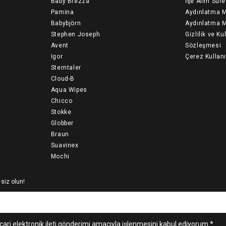
Baby Brezza
İşe Alım Süre
Pamina
Aydınlatma M
Babybjörn
Aydınlatma M
Stephen Joseph
Gizlilik ve Ku
Avent
Sözleşmesi
Igor
Çerez Kullan
Sterntaler
Cloud-B
Aqua Wipes
Chicco
Stokke
Globber
Braun
Suavinex
Mochi
 siz olun!
cari elektronik ileti gönderimi amacıyla işlenmesini kabul ediyorum *