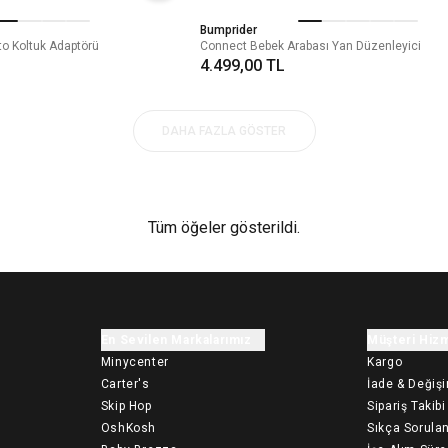
Bumprider
to Koltuk Adaptörü
Connect Bebek Arabası Yan Düzenleyici
4.499,00 TL
DAHA FAZLA GÖSTER
Tüm öğeler gösterildi.
En Sevilen Markalarımız
Müşteri Hizm
Minycenter
Kargo
Carter's
İade & Değiş
Skip Hop
Sipariş Takibi
OshKosh
Sıkça Sorulan