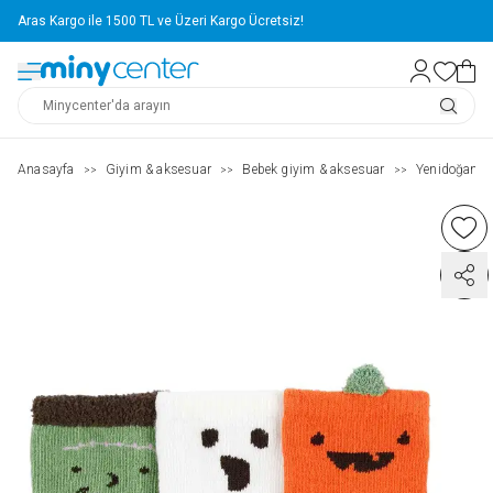
Aras Kargo ile 1500 TL ve Üzeri Kargo Ücretsiz!
Anasayfa
Giyim & aksesuar
Bebek giyim & aksesuar
Yenidoğan g
>>
>>
>>