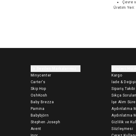
Çevre v
Üretim Yeri
:
En Sevilen Markalarımız
Müşteri Hizm
Minycenter
Kargo
Carter's
İade & Değiş
Skip Hop
Sipariş Takibi
OshKosh
Sıkça Sorulan
Baby Brezza
İşe Alım Süre
Pamina
Aydınlatma M
Babybjörn
Aydınlatma M
Stephen Joseph
Gizlilik ve Ku
Avent
Sözleşmesi
Igor
Çerez Kullan