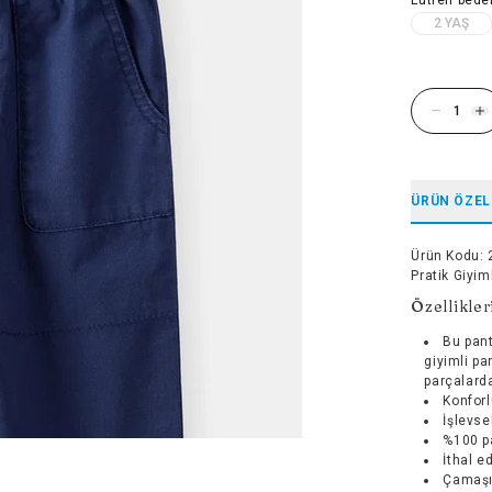
2 YAŞ
ÜRÜN ÖZEL
Ürün Kodu
:
Pratik Giyim
Özellikler
Bu pant
giyimli p
parçalarda
Konforlu
İşlevse
%100 pa
İthal ed
Çamaşı