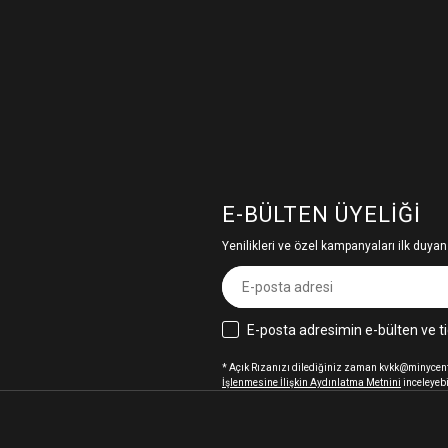
E-BÜLTEN ÜYELIĞI
Yenilikleri ve özel kampanyaları ilk duyan
E-posta adresimin e-bülten ve ti
* Açık Rızanızı dilediğiniz zaman kvkk@minycenter
İşlenmesine İlişkin Aydınlatma Metnini
inceleyebi