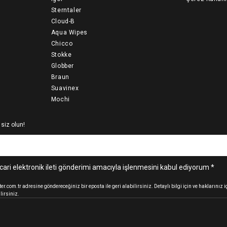
Sterntaler
Cloud-B
Aqua Wipes
Chicco
Stokke
Globber
Braun
Suavinex
Mochi
 siz olun!
cari elektronik ileti gönderimi amacıyla işlenmesini kabul ediyorum *
.com.tr adresine göndereceğiniz bir eposta ile geri alabilirsiniz. Detaylı bilgi için ve haklarınız
lirsiniz.