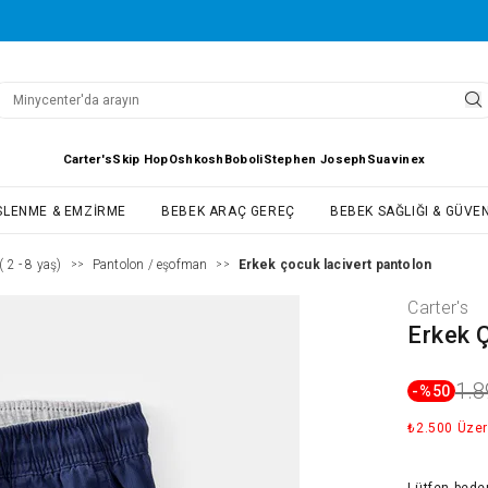
Carter's
Skip Hop
Oshkosh
Boboli
Stephen Joseph
Suavinex
SLENME & EMZIRME
BEBEK ARAÇ GEREÇ
BEBEK SAĞLIĞI & GÜVEN
 2 - 8 yaş)
Pantolon / eşofman
Erkek çocuk lacivert pantolon
>>
>>
Carter's
Erkek 
1.8
-%
50
₺2.500 Üzer
Lütfen
bede