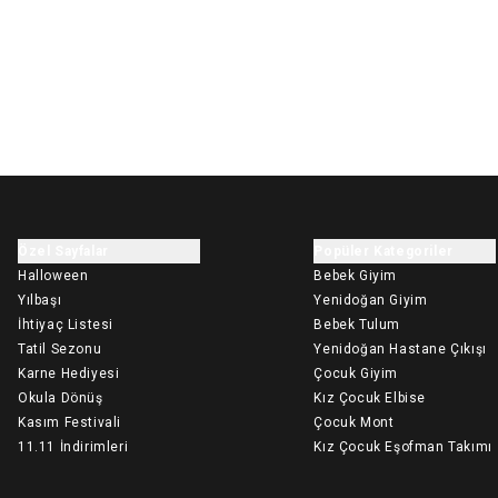
Özel Sayfalar
Popüler Kategoriler
Halloween
Bebek Giyim
Yılbaşı
Yenidoğan Giyim
İhtiyaç Listesi
Bebek Tulum
Tatil Sezonu
Yenidoğan Hastane Çıkışı
Karne Hediyesi
Çocuk Giyim
Okula Dönüş
Kız Çocuk Elbise
Kasım Festivali
Çocuk Mont
11.11 İndirimleri
Kız Çocuk Eşofman Takımı