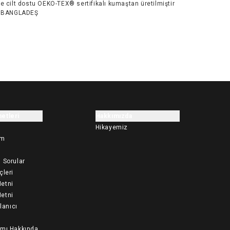
e cilt dostu OEKO-TEX® sertifikalı kumaştan üretilmiştir
BANGLADEŞ
etleri
Hakkımızda
Hikayemiz
im
 Sorular
çleri
etni
etni
llanıcı
ımı Hakkında