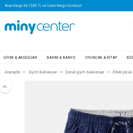
Aras Kargo ile 1500 TL ve Üzeri Kargo Ücretsiz!
GIYIM & AKSESUAR
BAKIM & BANYO
OYUNCAK & KITAP
BE
Anasayfa
Giyim & aksesuar
Çocuk giyim & aksesuar
Erkek çocuk (
>>
>>
>>