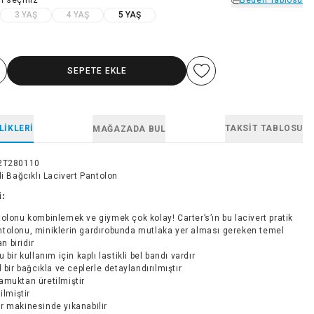
3 YAŞ
4 YAŞ
5 YAŞ
SEPETE EKLE
LIKLERI
TAKSIT TABLOSU
MAĞAZADA BUL
2T280110
li Bağcıklı Lacivert Pantolon
i:
olonu kombinlemek ve giymek çok kolay! Carter’s’ın bu lacivert pratik
antolonu, miniklerin gardırobunda mutlaka yer alması gereken temel
n biridir
 bir kullanım için kaplı lastikli bel bandı vardır
l bir bağcıkla ve ceplerle detaylandırılmıştır
muktan üretilmiştir
ilmiştir
r makinesinde yıkanabilir