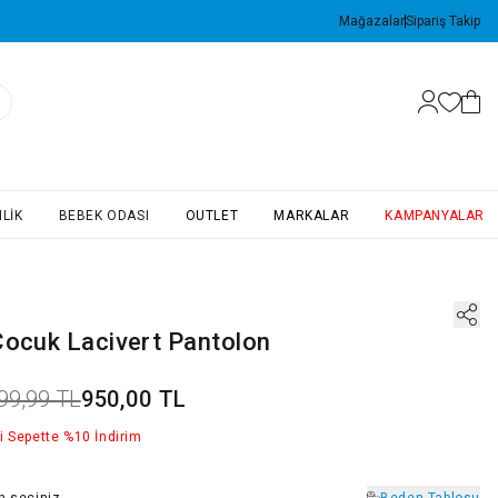
Mağazalar
Sipariş Takip
LIK
BEBEK ODASI
OUTLET
MARKALAR
KAMPANYALAR
Çocuk Lacivert Pantolon
99,99 TL
950,00 TL
i Sepette %10 İndirim
n
seçiniz
Beden Tablosu