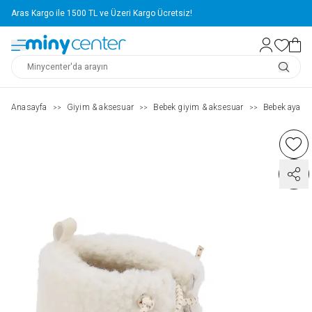
Aras Kargo ile 1500 TL ve Üzeri Kargo Ücretsiz!
Anasayfa
Giyim & aksesuar
Bebek giyim & aksesuar
Bebek ayakka
>>
>>
>>