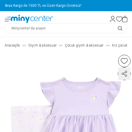
Aras Kargo ile 1500 TL ve Üzeri Kargo Ücretsiz!
Anasayfa
Giyim & aksesuar
Çocuk giyim & aksesuar
Kız çocuk ( 2
>>
>>
>>