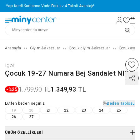
Yapı Kredi Kartlarına Vade Farksız 4 Taksit Avantajı!
Anasayfa
Giyim & aksesuar
Çocuk giyim & aksesuar
Çocuk ayakk
>>
>>
>>
Igor
Çocuk 19-27 Numara Bej Sandalet NICO
1.799,90 TL
1.349,93 TL
-%
25
Lütfen
beden
seçiniz
Beden Tablosu
19
20
21
22
23
24
25
26
27
ÜRÜN ÖZELLIKLERI