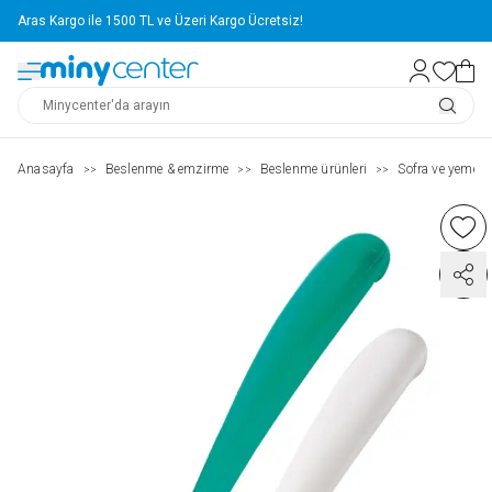
Aras Kargo ile 1500 TL ve Üzeri Kargo Ücretsiz!
Anasayfa
Beslenme & emzirme
Beslenme ürünleri
Sofra ve yemek g
>>
>>
>>