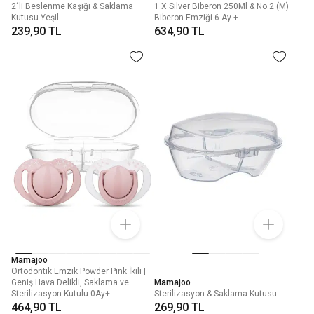
2´li Beslenme Kaşığı & Saklama
1 X Sılver Biberon 250Ml & No.2 (M)
Kutusu Yeşil
Biberon Emziği 6 Ay +
239,90 TL
634,90 TL
Mamajoo
Ortodontik Emzik Powder Pink İkili |
Geniş Hava Delikli, Saklama ve
Mamajoo
Sterilizasyon Kutulu 0Ay+
Sterilizasyon & Saklama Kutusu
464,90 TL
269,90 TL