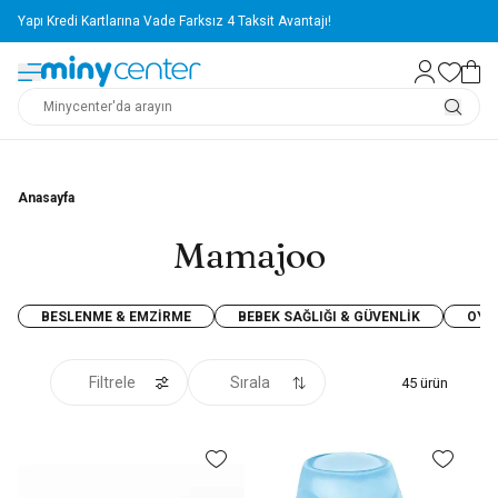
Yapı Kredi Kartlarına Vade Farksız 4 Taksit Avantajı!
Anasayfa
Mamajoo
BESLENME & EMZIRME
BEBEK SAĞLIĞI & GÜVENLIK
OYU
Filtrele
Sırala
45
ürün