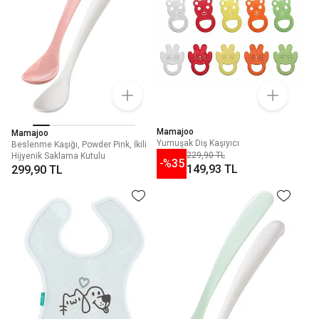
Mamajoo
Mamajoo
Yumuşak Diş Kaşıyıcı
Beslenme Kaşığı, Powder Pink, İkili
229,90 TL
Hijyenik Saklama Kutulu
-%
35
149,93 TL
299,90 TL