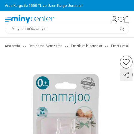
Aras Kargo ile 1500 TL ve Üzeri Kargo Ücretsiz!
Anasayfa
Beslenme & emzirme
Emzik ve biberonlar
Emzik ve akse
>>
>>
>>