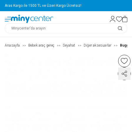
Aras Kargo ile 1500 TL ve Üzeri Kargo Ücretsiz!
Anasayfa
Bebek araç gereç
Seyahat
Diğer aksesuarlar
Buggy 
>>
>>
>>
>>