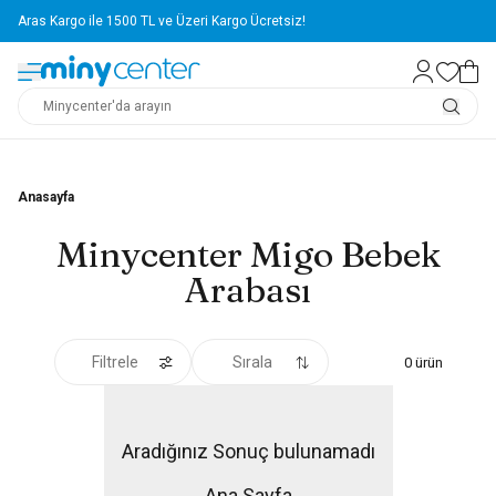
Aras Kargo ile 1500 TL ve Üzeri Kargo Ücretsiz!
Anasayfa
Minycenter Migo Bebek
Arabası
Filtrele
Sırala
0
ürün
Aradığınız Sonuç bulunamadı
Ana Sayfa