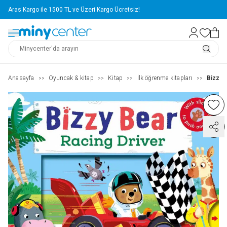
Aras Kargo ile 1500 TL ve Üzeri Kargo Ücretsiz!
Anasayfa
Oyuncak & kitap
Kitap
İlk öğrenme kitapları
Bizzy b
>>
>>
>>
>>