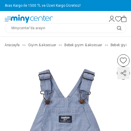
Aras Kargo ile 1500 TL ve Üzeri Kargo Ücretsiz!
Anasayfa
Giyim & aksesuar
Bebek giyim & aksesuar
Bebek giyim
>>
>>
>>