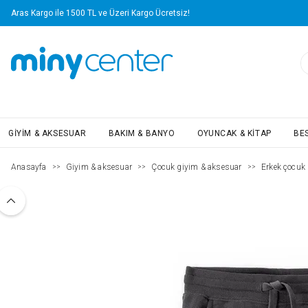
Aras Kargo ile 1500 TL ve Üzeri Kargo Ücretsiz!
GIYIM & AKSESUAR
BAKIM & BANYO
OYUNCAK & KITAP
BE
Anasayfa
Giyim & aksesuar
Çocuk giyim & aksesuar
Erkek çocuk (
>>
>>
>>