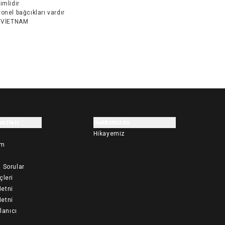
imlidir
onel bağcıkları vardır
VİETNAM
etleri
Hakkımızda
Hikayemiz
im
 Sorular
çleri
etni
etni
llanıcı