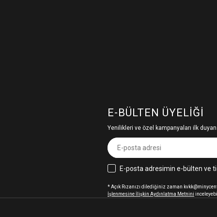
E-BÜLTEN ÜYELIĞI
Yenilikleri ve özel kampanyaları ilk duyan
E-posta adresimin e-bülten ve ti
* Açık Rızanızı dilediğiniz zaman kvkk@minycenter
İşlenmesine İlişkin Aydınlatma Metnini
inceleyebi