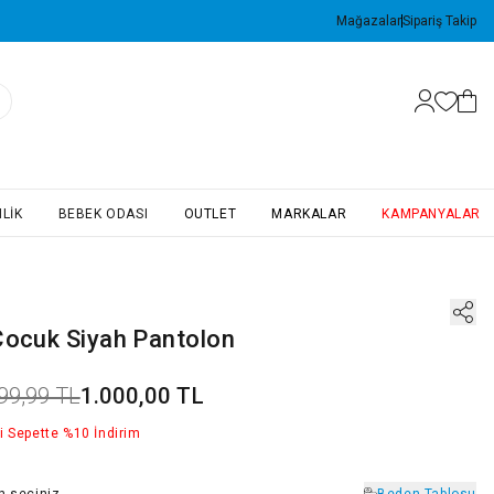
Mağazalar
Sipariş Takip
LIK
BEBEK ODASI
OUTLET
MARKALAR
KAMPANYALAR
Çocuk Siyah Pantolon
99,99 TL
1.000,00 TL
i Sepette %10 İndirim
n
seçiniz
Beden Tablosu