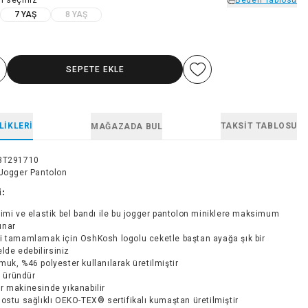
7 YAŞ
8 YAŞ
SEPETE EKLE
LIKLERI
TAKSIT TABLOSU
MAĞAZADA BUL
3T291710
 Jogger Pantolon
i:
imi ve elastik bel bandı ile bu jogger pantolon miniklere maksimum
unar
i tamamlamak için OshKosh logolu ceketle baştan ayağa şık bir
lde edebilirsiniz
uk, %46 polyester kullanılarak üretilmiştir
ir üründür
r makinesinde yıkanabilir
ostu sağlıklı OEKO-TEX® sertifikalı kumaştan üretilmiştir