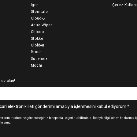
Igor
Çerez Kullan
Sterntaler
Cloud-B
Aqua Wipes
Chicco
Stokke
Globber
Braun
Suavinex
Mochi
 siz olun!
cari elektronik ileti gönderimi amacıyla işlenmesini kabul ediyorum *
.com.tr adresine göndereceğiniz bir eposta ile geri alabilirsiniz. Detaylı bilgi için ve haklarınız
lirsiniz.