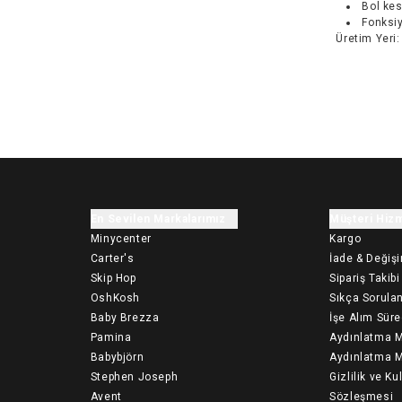
Bol kes
Fonksiy
Üretim Yeri
:
En Sevilen Markalarımız
Müşteri Hizm
Minycenter
Kargo
Carter's
İade & Değiş
Skip Hop
Sipariş Takibi
OshKosh
Sıkça Sorulan
Baby Brezza
İşe Alım Süre
Pamina
Aydınlatma M
Babybjörn
Aydınlatma M
Stephen Joseph
Gizlilik ve Ku
Avent
Sözleşmesi