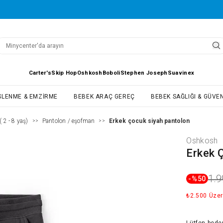
Carter's
Skip Hop
Oshkosh
Boboli
Stephen Joseph
Suavinex
SLENME & EMZIRME
BEBEK ARAÇ GEREÇ
BEBEK SAĞLIĞI & GÜVEN
 2 - 8 yaş)
Pantolon / eşofman
Erkek çocuk siyah pantolon
>>
>>
Oshkosh
Erkek 
1.9
-%
50
₺2.500 Üzer
Lütfen
bede