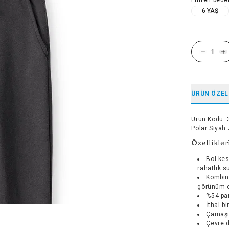
6 YAŞ
ÜRÜN ÖZEL
Ürün Kodu
:
Polar Siyah
Özellikler
Bol kes
rahatlık s
Kombin
görünüm e
%54 pam
İthal b
Çamaşı
Çevre d