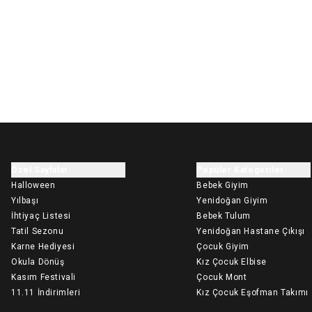
Özel Sayfalar
Popüler Kategoriler
Halloween
Bebek Giyim
Yılbaşı
Yenidoğan Giyim
İhtiyaç Listesi
Bebek Tulum
Tatil Sezonu
Yenidoğan Hastane Çıkışı
Karne Hediyesi
Çocuk Giyim
Okula Dönüş
Kız Çocuk Elbise
Kasım Festivali
Çocuk Mont
11.11 İndirimleri
Kız Çocuk Eşofman Takımı