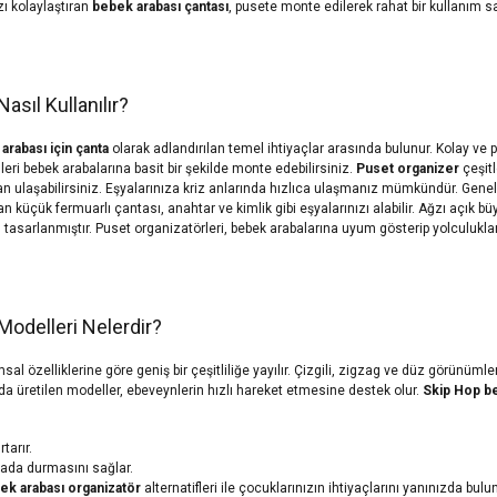
ı kolaylaştıran
bebek arabası çantası
, pusete monte edilerek rahat bir kullanım s
asıl Kullanılır?
arabası için çanta
olarak adlandırılan temel ihtiyaçlar arasında bulunur. Kolay ve pr
ünleri bebek arabalarına basit bir şekilde monte edebilirsiniz.
Puset organizer
çeşitl
 ulaşabilirsiniz. Eşyalarınıza kriz anlarında hızlıca ulaşmanız mümkündür. Genellikl
nan küçük fermuarlı çantası, anahtar ve kimlik gibi eşyalarınızı alabilir. Ağzı açık 
 tasarlanmıştır. Puset organizatörleri, bebek arabalarına uyum gösterip yolculukları
Modelleri Nelerdir?
sal özelliklerine göre geniş bir çeşitliliğe yayılır. Çizgili, zigzag ve düz görünümler
arda üretilen modeller, ebeveynlerin hızlı hareket etmesine destek olur.
Skip Hop be
rtarır.
arada durmasını sağlar.
ek arabası organizatör
alternatifleri ile çocuklarınızın ihtiyaçlarını yanınızda bul