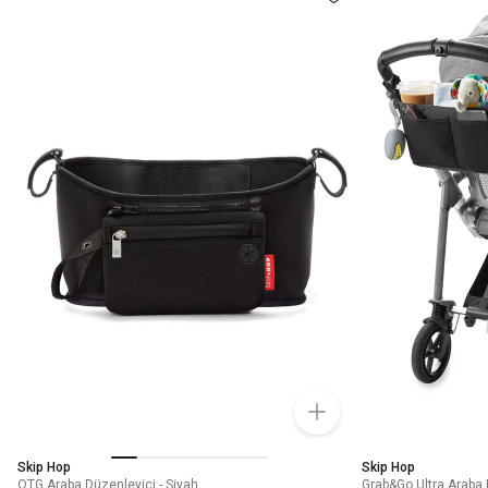
Skip Hop
Skip Hop
OTG Araba Düzenleyici - Siyah
Grab&Go Ultra Araba 