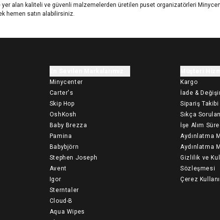
 yer alan kaliteli ve güvenli malzemelerden üretilen puset organizatörleri Minyce
ek hemen satın alabilirsiniz.
En Sevilen Markalarımız
Müşteri Hizm
Minycenter
Kargo
Carter's
İade & Değiş
Skip Hop
Sipariş Takibi
OshKosh
Sıkça Sorulan
Baby Brezza
İşe Alım Süre
Pamina
Aydınlatma M
Babybjörn
Aydınlatma M
Stephen Joseph
Gizlilik ve Ku
Avent
Sözleşmesi
Igor
Çerez Kullan
Sterntaler
Cloud-B
Aqua Wipes