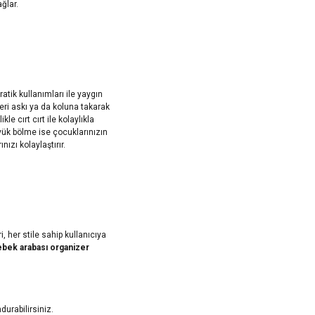
ağlar.
atik kullanımları ile yaygın
eri askı ya da koluna takarak
e cırt cırt ile kolaylıkla
büyük bölme ise çocuklarınızın
nızı kolaylaştırır.
i, her stile sahip kullanıcıya
bek arabası organizer
undurabilirsiniz.