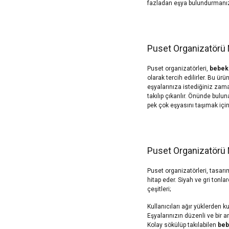
fazladan eşya bulundurmanız
Puset Organizatörü N
Puset organizatörleri,
bebek 
olarak tercih edilirler. Bu ür
eşyalarınıza istediğiniz zaman
takılıp çıkarılır. Önünde bulu
pek çok eşyasını taşımak için
Puset Organizatörü 
Puset organizatörleri, tasarım
hitap eder. Siyah ve gri tonl
çeşitleri;
Kullanıcıları ağır yüklerden ku
Eşyalarınızın düzenli ve bir 
Kolay sökülüp takılabilen
beb