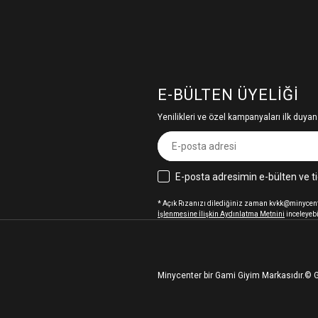
E-BÜLTEN ÜYELIĞI
Yenilikleri ve özel kampanyaları ilk duyan
E-posta adresimin e-bülten ve ti
* Açık Rızanızı dilediğiniz zaman kvkk@minycenter
İşlenmesine İlişkin Aydınlatma Metnini
inceleyebi
Minycenter bir Gami Giyim Markasıdır.
© G