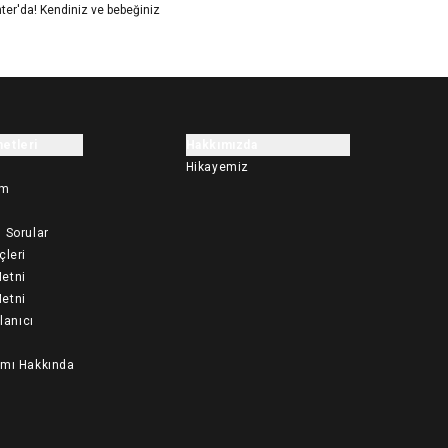
nter'da! Kendiniz ve bebeğiniz
etleri
Hakkımızda
Hikayemiz
im
 Sorular
çleri
etni
etni
llanıcı
ımı Hakkında