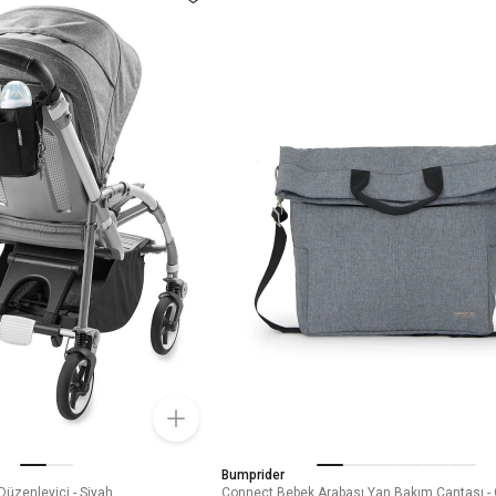
Bumprider
Düzenleyici - Siyah
Connect Bebek Arabası Yan Bakım Çantası - 