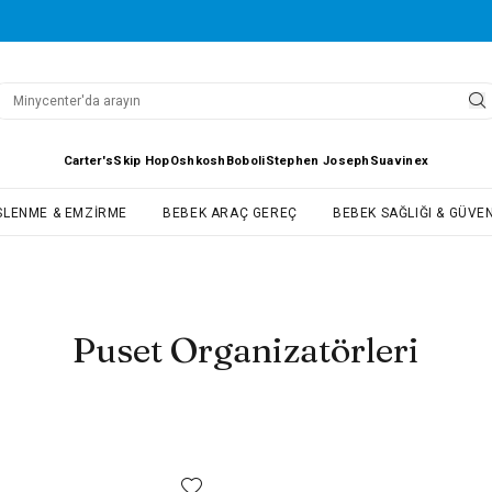
Carter's
Skip Hop
Oshkosh
Boboli
Stephen Joseph
Suavinex
SLENME & EMZIRME
BEBEK ARAÇ GEREÇ
BEBEK SAĞLIĞI & GÜVEN
Puset Organizatörleri