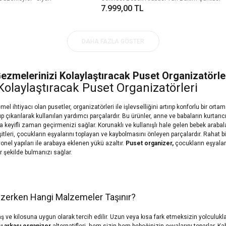
7.999,00 TL
DAHA FAZLA GÖSTER
ezmelerinizi Kolaylaştıracak Puset Organizatörle
Kolaylaştıracak Puset Organizatörleri
l ihtiyacı olan pusetler, organizatörleri ile işlevselliğini artırıp konforlu bir orta
ıp çıkarılarak kullanılan yardımcı parçalardır. Bu ürünler, anne ve babaların kurtarıcıs
da keyifli zaman geçirmenizi sağlar. Korunaklı ve kullanışlı hale gelen bebek arabal
itleri, çocukların eşyalarını toplayan ve kaybolmasını önleyen parçalardır. Rahat 
onel yapıları ile arabaya eklenen yükü azaltır.
Puset organizer,
çocukların eşyaları
ir şekilde bulmanızı sağlar.
zerken Hangi Malzemeler Taşınır?
ş ve kilosuna uygun olarak tercih edilir. Uzun veya kısa fark etmeksizin yolculuklar
ı arkası organizer
alternatifleri, hem sizin hem bebeğinizin eşyalarını toparlar. K