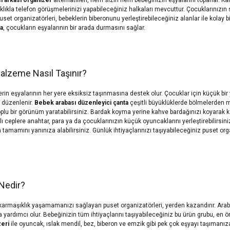
aklıkla telefon görüşmelerinizi yapabileceğiniz halkaları mevcuttur. Çocuklarınızın s
Puset organizatörleri, bebeklerin biberonunu yerleştirebileceğiniz alanlar ile kolay b
ta
, çocukların eşyalarının bir arada durmasını sağlar.
alzeme Nasıl Taşınır?
erin eşyalarının her yere eksiksiz taşınmasına destek olur. Çocuklar için küçük bi
e düzenlenir.
Bebek arabası düzenleyici çanta
çeşitli büyüklüklerde bölmelerden 
oplu bir görünüm yaratabilirsiniz. Bardak koyma yerine kahve bardağınızı koyarak 
ı ceplere anahtar, para ya da çocuklarınızın küçük oyuncaklarını yerleştirebilirsini
n tamamını yanınıza alabilirsiniz. Günlük ihtiyaçlarınızı taşıyabileceğiniz puset orga
Nedir?
n karmaşıklık yaşamamanızı sağlayan puset organizatörleri, yerden kazandırır. Ara
 yardımcı olur. Bebeğinizin tüm ihtiyaçlarını taşıyabileceğiniz bu ürün grubu, en
zeri
ile oyuncak, ıslak mendil, bez, biberon ve emzik gibi pek çok eşyayı taşımanız