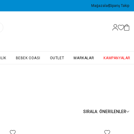
Yapı Kredi Kartlarına Vade Farksız 4 Taksit Avantaj
Mağazalar
Sipariş Takip
LIK
BEBEK ODASI
OUTLET
MARKALAR
KAMPANYALAR
SIRALA
:
ÖNERILENLER