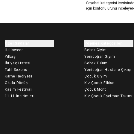
Seyahat kategorisi içerisinde
için konforlu ürünü inceleyer
Özel Sayfalar
Popüler Kategoriler
Halloween
Bebek Giyim
Yılbaşı
Yenidoğan Giyim
İhtiyaç Listesi
Bebek Tulum
Tatil Sezonu
Yenidoğan Hastane Çıkışı
Karne Hediyesi
Çocuk Giyim
Okula Dönüş
Kız Çocuk Elbise
Kasım Festivali
Çocuk Mont
11.11 İndirimleri
Kız Çocuk Eşofman Takımı