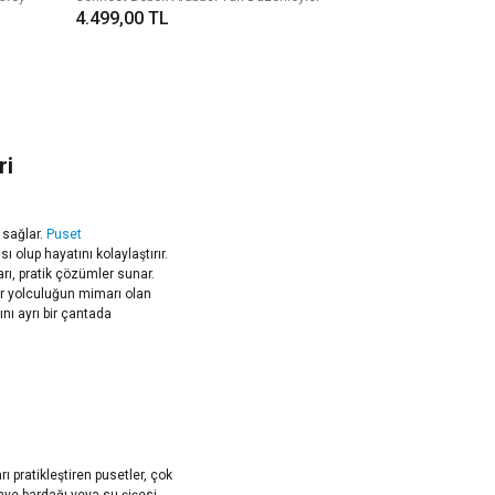
4.499,00 TL
ri
m sağlar.
Puset
ı olup hayatını kolaylaştırır.
arı, pratik çözümler sunar.
bir yolculuğun mimarı olan
nı ayrı bir çantada
ı pratikleştiren pusetler, çok
ahve bardağı veya su şişesi