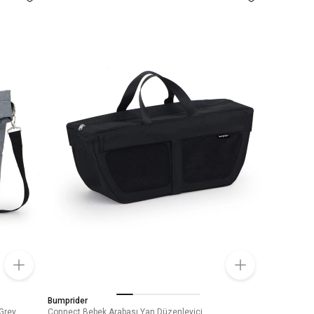
Bumprider
Grey
Connect Bebek Arabası Yan Düzenleyici