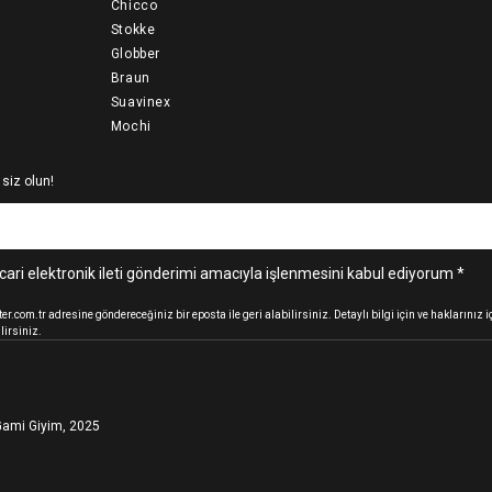
Chicco
Stokke
Globber
Braun
Suavinex
Mochi
 siz olun!
cari elektronik ileti gönderimi amacıyla işlenmesini kabul ediyorum *
.com.tr adresine göndereceğiniz bir eposta ile geri alabilirsiniz. Detaylı bilgi için ve haklarınız
lirsiniz.
ami Giyim, 2025