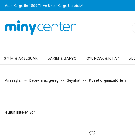
L ve Üzeri Kargo Ücretsiz!
GIYIM & AKSESUAR
BAKIM & BANYO
OYUNCAK & KITAP
BE
Anasayfa
Bebek araç gereç
Seyahat
Puset organizatörleri
>>
>>
>>
4
ürün listeleniyor