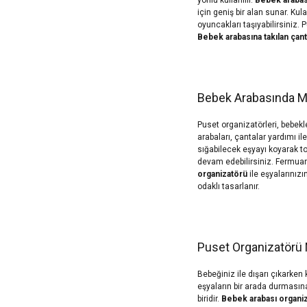
için geniş bir alan sunar. Kul
oyuncakları taşıyabilirsiniz. 
Bebek arabasına takılan çan
Bebek Arabasında M
Puset organizatörleri, bebekl
arabaları, çantalar yardımı il
sığabilecek eşyayı koyarak t
devam edebilirsiniz. Fermuarl
organizatörü
ile eşyalarınızı
odaklı tasarlanır.
Puset Organizatörü 
Bebeğiniz ile dışarı çıkarke
eşyaların bir arada durmasına
biridir.
Bebek arabası organi