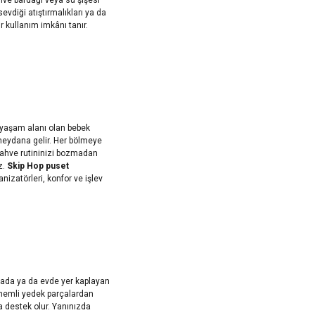
evdiği atıştırmalıkları ya da
ir kullanım imkânı tanır.
r yaşam alanı olan bebek
meydana gelir. Her bölmeye
kahve rutininizi bozmadan
z.
Skip Hop puset
nizatörleri, konfor ve işlev
bada ya da evde yer kaplayan
 önemli yedek parçalardan
a destek olur. Yanınızda