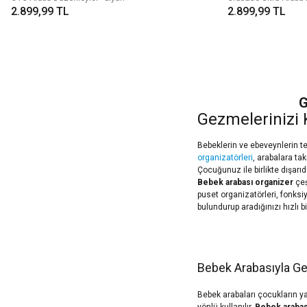
2.899,99 TL
2.899,99 TL
G
Gezmelerinizi 
Bebeklerin ve ebeveynlerin teme
organizatörleri
, arabalara tak
Çocuğunuz ile birlikte dışarı
Bebek arabası organizer
çeş
puset organizatörleri, fonksiy
bulundurup aradığınızı hızlı b
Bebek Arabasıyla Ge
Bebek arabaları çocukların ya
yönlü kullanılır.
Bebek arabas