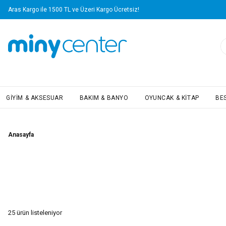
Yapı Kredi Kartlarına Vade Farksız 4 Taksit Avantajı!
GIYIM & AKSESUAR
BAKIM & BANYO
OYUNCAK & KITAP
BE
Anasayfa
25
ürün listeleniyor