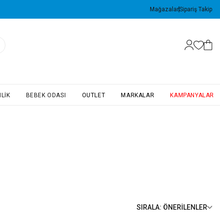
Mağazalar
Sipariş Takip
LIK
BEBEK ODASI
OUTLET
MARKALAR
KAMPANYALAR
SIRALA
:
ÖNERILENLER