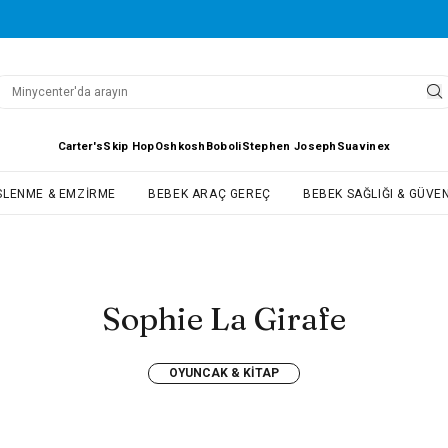
Carter's
Skip Hop
Oshkosh
Boboli
Stephen Joseph
Suavinex
SLENME & EMZIRME
BEBEK ARAÇ GEREÇ
BEBEK SAĞLIĞI & GÜVEN
Sophie La Girafe
OYUNCAK & KITAP