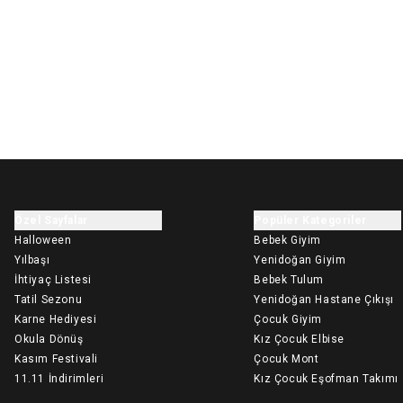
Özel Sayfalar
Popüler Kategoriler
Halloween
Bebek Giyim
Yılbaşı
Yenidoğan Giyim
İhtiyaç Listesi
Bebek Tulum
Tatil Sezonu
Yenidoğan Hastane Çıkışı
Karne Hediyesi
Çocuk Giyim
Okula Dönüş
Kız Çocuk Elbise
Kasım Festivali
Çocuk Mont
11.11 İndirimleri
Kız Çocuk Eşofman Takımı