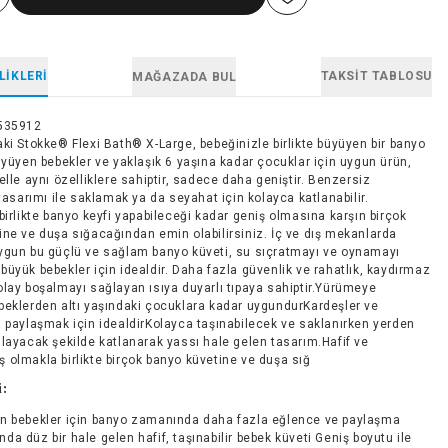
LIKLERI
TAKSIT TABLOSU
MAĞAZADA BUL
535912
ki Stokke® Flexi Bath® X-Large, bebeğinizle birlikte büyüyen bir banyo
üyüyen bebekler ve yaklaşık 6 yaşına kadar çocuklar için uygun ürün,
elle aynı özelliklere sahiptir, sadece daha geniştir. Benzersiz
 tasarımı ile saklamak ya da seyahat için kolayca katlanabilir.
birlikte banyo keyfi yapabileceği kadar geniş olmasına karşın birçok
ine ve duşa sığacağından emin olabilirsiniz. İç ve dış mekanlarda
ygun bu güçlü ve sağlam banyo küveti, su sıçratmayı ve oynamayı
üyük bebekler için idealdir. Daha fazla güvenlik ve rahatlık, kaydırmaz
olay boşalmayı sağlayan ısıya duyarlı tıpaya sahiptir.Yürümeye
beklerden altı yaşındaki çocuklara kadar uygundurKardeşler ve
a paylaşmak için idealdirKolayca taşınabilecek ve saklanırken yerden
ğlayacak şekilde katlanarak yassı hale gelen tasarım.Hafif ve
 olmakla birlikte birçok banyo küvetine ve duşa sığ
i:
n bebekler için banyo zamanında daha fazla eğlence ve paylaşma
nda düz bir hale gelen hafif, taşınabilir bebek küveti Geniş boyutu ile