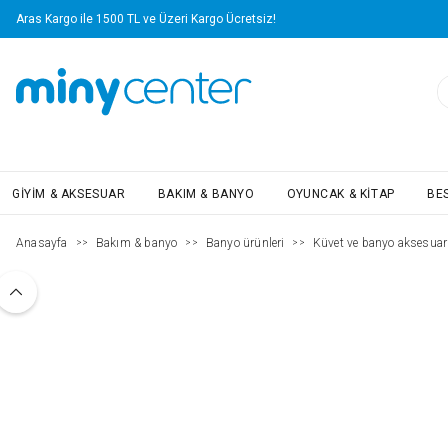
Aras Kargo ile 1500 TL ve Üzeri Kargo Ücretsiz!
GIYIM & AKSESUAR
BAKIM & BANYO
OYUNCAK & KITAP
BE
Anasayfa
Bakım & banyo
Banyo ürünleri
Küvet ve banyo aksesuarl
>>
>>
>>