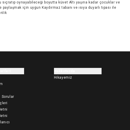
 sıçratıp oynayabileceği boyutta küvet Altı yaşına kadar çocuklar ve
e paylaşmak için uygun Kaydırmaz tabanı ve ısıya duyarlı tıpası ile
nlik
etleri
Hakkımızda
Hikayemiz
im
 Sorular
çleri
etni
etni
llanıcı