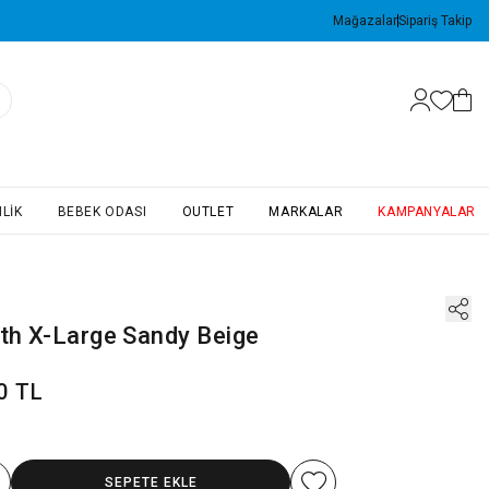
Mağazalar
Sipariş Takip
LIK
BEBEK ODASI
OUTLET
MARKALAR
KAMPANYALAR
ath X-Large Sandy Beige
0 TL
SEPETE EKLE