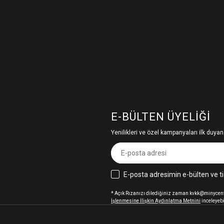
E-BÜLTEN ÜYELIĞI
Yenilikleri ve özel kampanyaları ilk duyan
E-posta adresimin e-bülten ve ti
* Açık Rızanızı dilediğiniz zaman kvkk@minycenter
İşlenmesine İlişkin Aydınlatma Metnini
inceleyebi