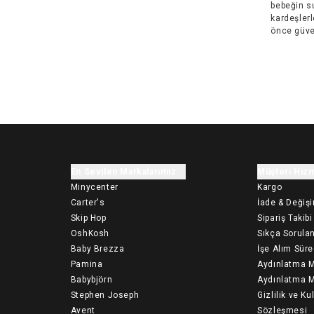
bebeğin su
kardeşlerl
önce güve
En Sevilen Markalarımız
Müşteri Hizm
Minycenter
Kargo
Carter's
İade & Değiş
Skip Hop
Sipariş Takibi
OshKosh
Sıkça Sorulan
Baby Brezza
İşe Alım Süre
Pamina
Aydınlatma M
Babybjörn
Aydınlatma M
Stephen Joseph
Gizlilik ve Ku
Avent
Sözleşmesi