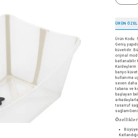
ÜRÜN ÖZEL
Ürün Kodu
:
Geniş yapıda
küvetidir. B
orijinal mod
katlanabilir
Kardeşlerin 
banyo küvet
kullanıma u
seven daha b
tabana ve k
başlayan be
arkadaşlarl
tasarruf sa
sağlamGeniş
Özellikler
Büyüye
Katlandığı