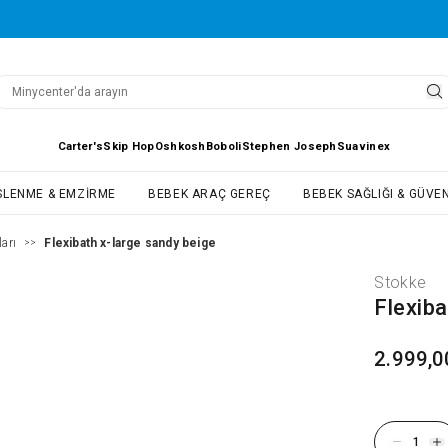
Carter's
Skip Hop
Oshkosh
Boboli
Stephen Joseph
Suavinex
SLENME & EMZIRME
BEBEK ARAÇ GEREÇ
BEBEK SAĞLIĞI & GÜVEN
arı
Flexibath x-large sandy beige
>>
Stokke
Flexib
2.999,0