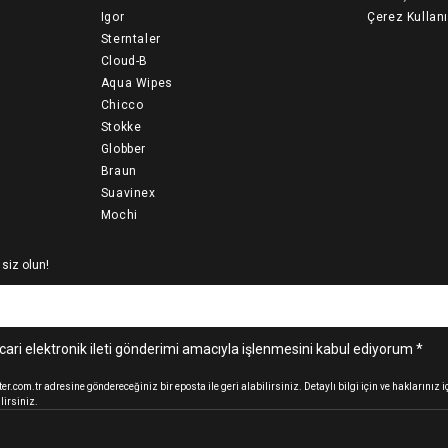
Igor
Çerez Kullan
Sterntaler
Cloud-B
Aqua Wipes
Chicco
Stokke
Globber
Braun
Suavinex
Mochi
 siz olun!
cari elektronik ileti gönderimi amacıyla işlenmesini kabul ediyorum *
.com.tr adresine göndereceğiniz bir eposta ile geri alabilirsiniz. Detaylı bilgi için ve haklarınız
lirsiniz.