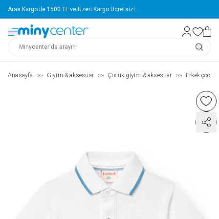
Aras Kargo ile 1500 TL ve Üzeri Kargo Ücretsiz!
Anasayfa
Giyim & aksesuar
Çocuk giyim & aksesuar
Erkek çocuk (
>>
>>
>>