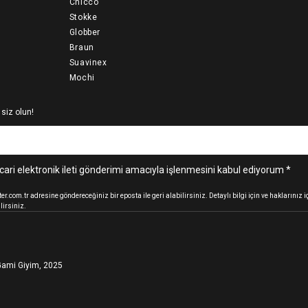
Chicco
Stokke
Globber
Braun
Suavinex
Mochi
 siz olun!
cari elektronik ileti gönderimi amacıyla işlenmesini kabul ediyorum *
.com.tr adresine göndereceğiniz bir eposta ile geri alabilirsiniz. Detaylı bilgi için ve haklarınız
lirsiniz.
ami Giyim, 2025