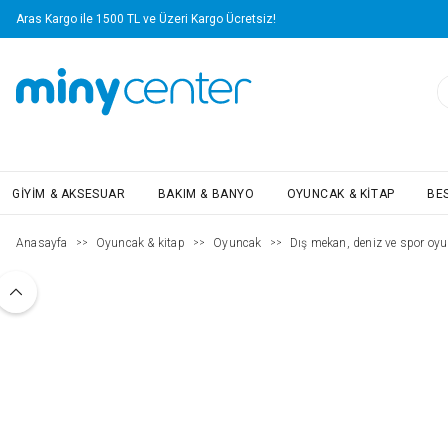
Aras Kargo ile 1500 TL ve Üzeri Kargo Ücretsiz!
GIYIM & AKSESUAR
BAKIM & BANYO
OYUNCAK & KITAP
BE
Anasayfa
Oyuncak & kitap
Oyuncak
Dış mekan, deniz ve spor oyu
>>
>>
>>