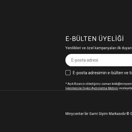
E-BÜLTEN ÜYELIĞI
Yenilikleri ve özel kampanyaları ilk duyan
E-posta adresimin e-bülten ve ti
* Açık Rızanızı dilediğiniz zaman kvkk@minycenter
İşlenmesine İlişkin Aydınlatma Metnini
inceleyebi
Minycenter bir Gami Giyim Markasıdır.
© G