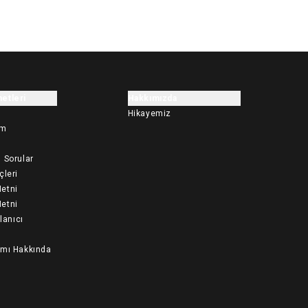
etleri
Hakkımızda
Hikayemiz
im
 Sorular
çleri
etni
etni
llanıcı
ımı Hakkında