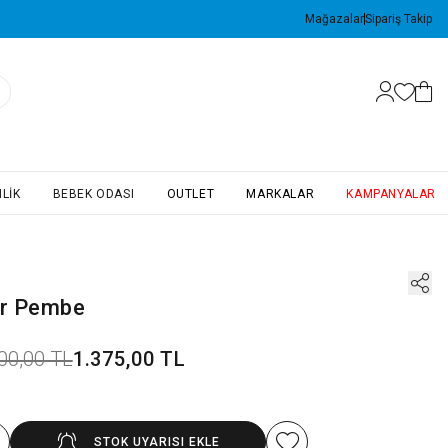
Mağazalar
Sipariş Takip
LIK
BEBEK ODASI
OUTLET
MARKALAR
KAMPANYALAR
r Pembe
00,00 TL
1.375,00 TL
STOK UYARISI EKLE