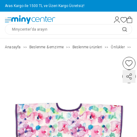
Aras Kargo ile 1500 TL ve Üzeri Kargo Ücretsiz!
Anasayfa
Beslenme & emzirme
Beslenme ürünleri
Önlükler
S
>>
>>
>>
>>